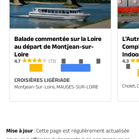
Balade commentée sur la Loire
L'Autr
au départ de Montjean-sur-
Compl
Loire
Indoo
4.7
(73)
4.3
CROISIÈRES LIGÉRIADE
Cholet,
Montjean-Sur-Loire, MAUGES-SUR-LOIRE
Mise à jour
: Cette page est régulièrement actualisée