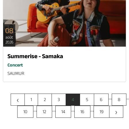
08
août
2026
Summerise - Samaka
Concert
SAUMUR
...
..
‹
1
2
3
4
5
6
8
...
...
...
...
›
10
12
14
16
19