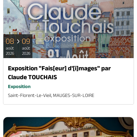
08
09
août
août
2026
2026
Exposition "Fais[eur] d'[i]mages" par
Claude TOUCHAIS
Exposition
Saint-Florent-Le-Vieil, MAUGES-SUR-LOIRE