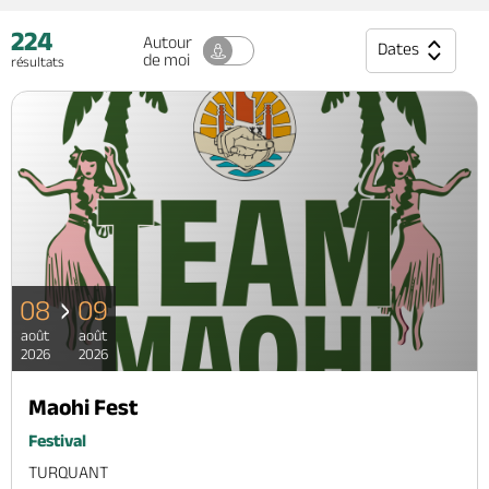
Billetterie en ligne
224
Autour
Dates
de moi
résultats
Brochures & Cartes
Offices de tourisme
Comment venir ?
Ecrivez-nous
08
09
août
août
2026
2026
Maohi Fest
Festival
TURQUANT