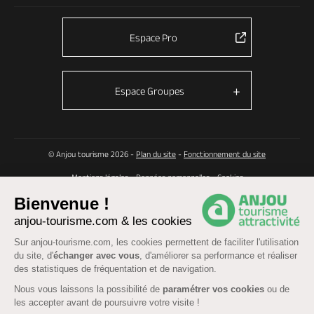
Espace Pro
Espace Groupes
© Anjou tourisme 2026 -
Plan du site
-
Fonctionnement du site
Mentions légales
-
Données personnelles
-
Cookies
CGU Réservation
-
Accessibilité : partiellement conforme
Bienvenue !
anjou-tourisme.com & les cookies
Sur anjou-tourisme.com, les cookies permettent de faciliter l'utilisation
du site, d'
échanger avec vous
, d'améliorer sa performance et réaliser
des statistiques de fréquentation et de navigation.
Nous vous laissons la possibilité de
paramétrer vos cookies
ou de
les accepter avant de poursuivre votre visite !