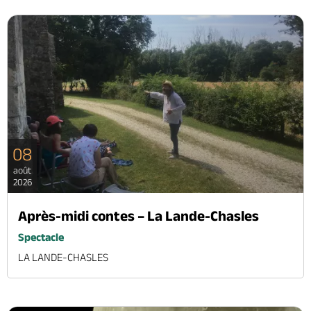
08
août
2026
Après-midi contes – La Lande-Chasles
Spectacle
LA LANDE-CHASLES