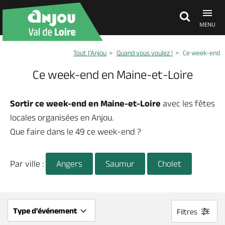
MENU
Tout l’Anjou
Quand vous voulez !
Ce week-end
Découvrir
Ce week-end en Maine-et-Loire
À voir, à faire
Sortir ce week-end en Maine-et-Loire
avec les fêtes
locales organisées en Anjou.
Agenda
Que faire dans le 49 ce week-end ?
Par ville :
Dormir, manger
Angers
Saumur
Cholet
Séjours, cadeaux
Type d'événement
Filtres