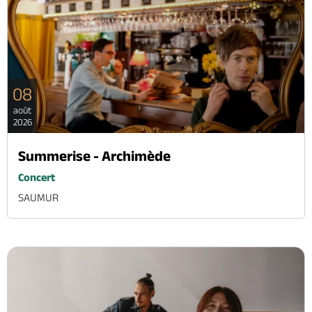
08
août
2026
Summerise - Archimède
Concert
SAUMUR