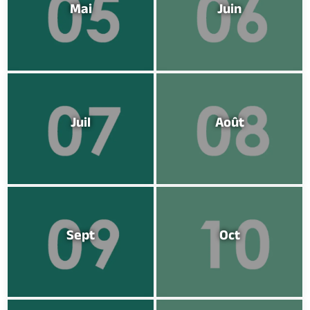
Mai
Juin
Juil
Août
Sept
Oct