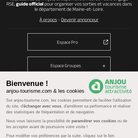
RSE,
guide officiel
pour organiser vos sorties et vacances dans
le département de Maine-et-Loire.
À propos
-
Devenir annonceur
Espace Pro
Espace Groupes
Bienvenue !
anjou-tourisme.com & les cookies
© Anjou tourisme 2026 -
Plan du site
-
Fonctionnement du site
Sur anjou-tourisme.com, les cookies permettent de faciliter l'utilisation
Mentions légales
-
Données personnelles
-
Cookies
du site, d'
échanger avec vous
, d'améliorer sa performance et réaliser
CGU Réservation
-
Accessibilité : partiellement conforme
des statistiques de fréquentation et de navigation.
Nous vous laissons la possibilité de
paramétrer vos cookies
ou de
les accepter avant de poursuivre votre visite !
Pour modifier vos préférences par la suite, cliquez sur le lien