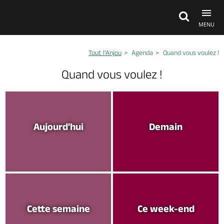
MENU
Tout l’Anjou
Agenda
Quand vous voulez !
Découvrir
Quand vous voulez !
À voir, à faire
Aujourd'hui
Demain
Agenda
Dormir, manger
Séjours, cadeaux
Cette semaine
Ce week-end