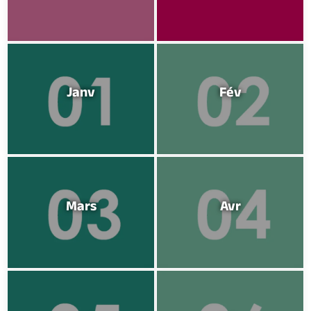
Billetterie en ligne
Janv
Fév
Brochures & Cartes
Offices de tourisme
Comment venir ?
Ecrivez-nous
Mars
Avr