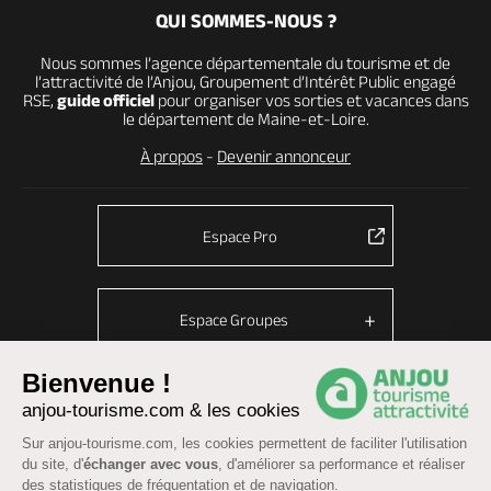
QUI SOMMES-NOUS ?
Nous sommes l’agence départementale du tourisme et de
l’attractivité de l’Anjou, Groupement d’Intérêt Public engagé
RSE,
guide officiel
pour organiser vos sorties et vacances dans
le département de Maine-et-Loire.
À propos
-
Devenir annonceur
Espace Pro
Espace Groupes
Bienvenue !
anjou-tourisme.com & les cookies
© Anjou tourisme 2026 -
Plan du site
-
Fonctionnement du site
Sur anjou-tourisme.com, les cookies permettent de faciliter l'utilisation
Mentions légales
-
Données personnelles
-
Cookies
du site, d'
échanger avec vous
, d'améliorer sa performance et réaliser
CGU Réservation
-
Accessibilité : partiellement conforme
des statistiques de fréquentation et de navigation.