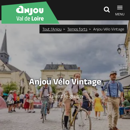
MENU
Tout l’Anjou
Temps forts
Anjou Vélo Vintage
Découvrir
À voir, à faire
Agenda
Anjou Vélo Vintage
Dormir, manger
Suivez le guide
Séjours, cadeaux