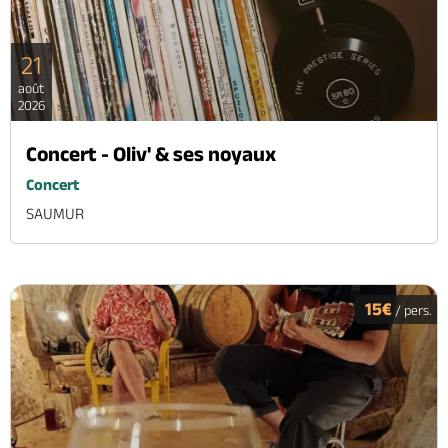
21
août
2026
Concert - Oliv' & ses noyaux
Concert
SAUMUR
15€
/ pers.