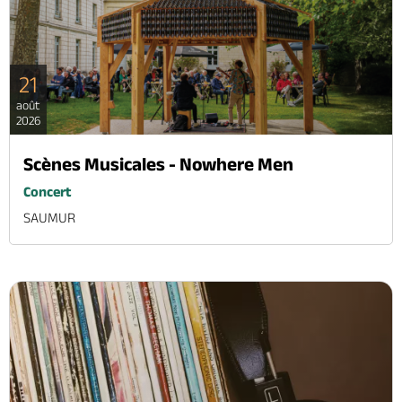
21
août
2026
Scènes Musicales - Nowhere Men
Concert
SAUMUR