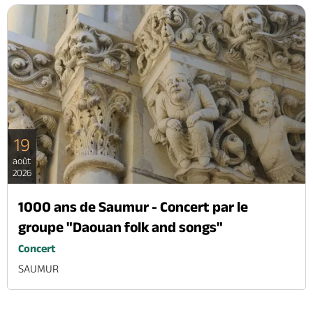
Billetterie en ligne
Brochures & Cartes
Offices de tourisme
Comment venir ?
Ecrivez-nous
19
août
2026
1000 ans de Saumur - Concert par le
groupe "Daouan folk and songs"
Concert
SAUMUR