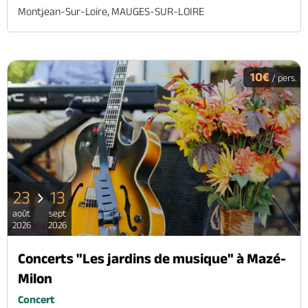
Montjean-Sur-Loire, MAUGES-SUR-LOIRE
10€
/ pers.
23
13
août
sept
2026
2026
Concerts "Les jardins de musique" à Mazé-
Milon
Concert