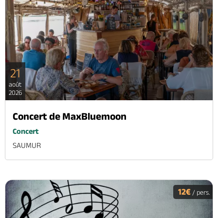
21
août
2026
Concert de MaxBluemoon
Concert
SAUMUR
12€
/ pers.