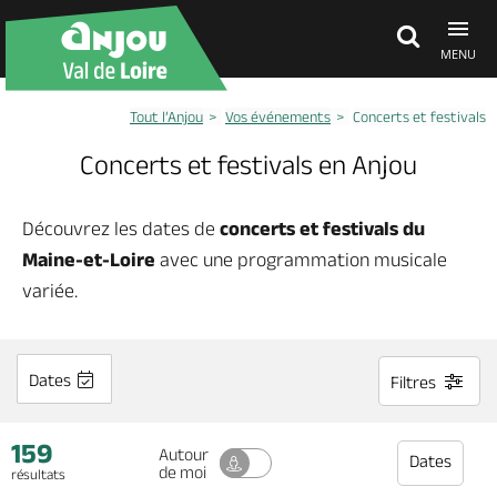
MENU
Tout l’Anjou
Vos événements
Concerts et festivals
Découvrir
Concerts et festivals en Anjou
À voir, à faire
Découvrez les dates de
concerts et festivals du
Maine-et-Loire
avec une programmation musicale
Agenda
variée.
Dormir, manger
Dates
Filtres
Séjours, cadeaux
159
Autour
Dates
de moi
résultats