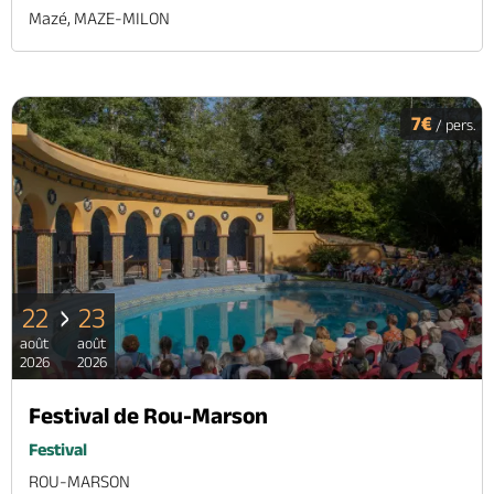
Mazé, MAZE-MILON
7€
/ pers.
22
23
août
août
2026
2026
Festival de Rou-Marson
Festival
ROU-MARSON