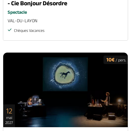
- Cie Bonjour Désordre
Spectacle
VAL-DU-LAYON
Chèques Vacances
10€
/ pers.
12
mai
2027