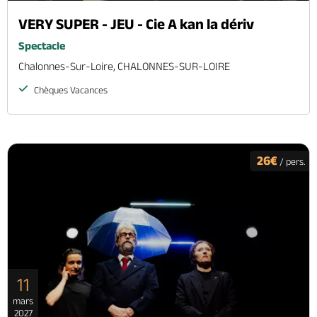
VERY SUPER - JEU - Cie A kan la dériv
Spectacle
Chalonnes-Sur-Loire, CHALONNES-SUR-LOIRE
Chèques Vacances
26€
/ pers.
11
mars
2027