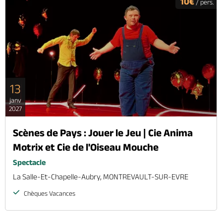
10€
/ pers.
Brochures & Cartes
Offices de tourisme
Comment venir ?
Ecrivez-nous
13
janv
2027
Scènes de Pays : Jouer le Jeu | Cie Anima
Motrix et Cie de l'Oiseau Mouche
Spectacle
La Salle-Et-Chapelle-Aubry, MONTREVAULT-SUR-EVRE
Chèques Vacances