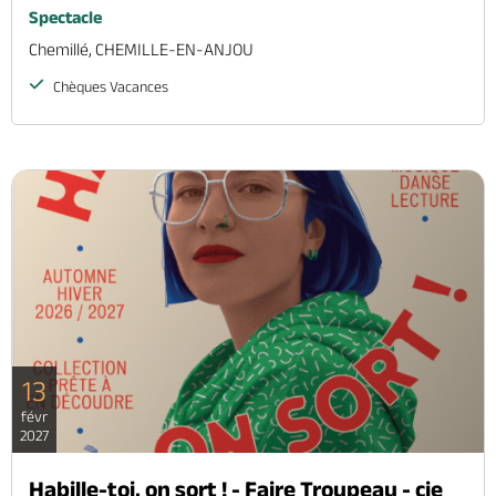
Spectacle
Chemillé, CHEMILLE-EN-ANJOU
Chèques Vacances
13
févr
2027
Habille-toi, on sort ! - Faire Troupeau - cie