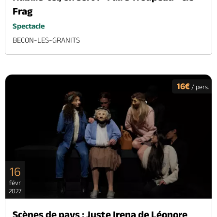
Frag
Spectacle
BECON-LES-GRANITS
16€
/ pers.
16
févr
2027
Scènes de pays : Juste Irena de Léonore