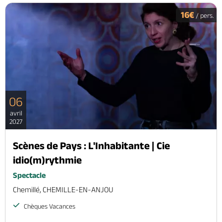
16€
/ pers.
06
avril
2027
Scènes de Pays : L'Inhabitante | Cie
idio(m)rythmie
Spectacle
Chemillé, CHEMILLE-EN-ANJOU
Chèques Vacances