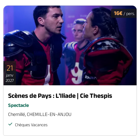
16€
/ pers.
21
janv
2027
Scènes de Pays : L'Iliade | Cie Thespis
Spectacle
Chemillé, CHEMILLE-EN-ANJOU
Chèques Vacances