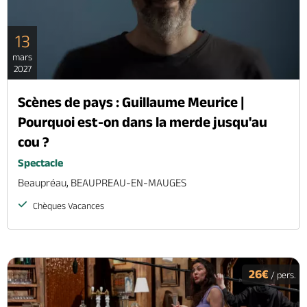
13
mars
2027
Scènes de pays : Guillaume Meurice |
Pourquoi est-on dans la merde jusqu'au
cou ?
Spectacle
Beaupréau, BEAUPREAU-EN-MAUGES
Chèques Vacances
26€
/ pers.