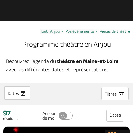
Découvrir
Tout l’Anjou
Vos événements
Pièces de théâtre
À voir, à faire
Programme théâtre en Anjou
Agenda
Découvrez l'agenda du
théâtre en Maine-et-Loire
avec les différentes dates et représentations.
Dormir, manger
Dates
Filtres
Séjours, cadeaux
97
Autour
Billetterie en ligne
Dates
de moi
résultats