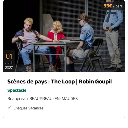
35€
/ pers.
01
avril
2027
Scènes de pays : The Loop | Robin Goupil
Spectacle
Beaupréau, BEAUPREAU-EN-MAUGES
Chèques Vacances