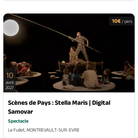
10€
/ pers.
10
avril
2027
Scènes de Pays : Stella Maris | Digital
Samovar
Spectacle
Le Fuilet, MONTREVAULT-SUR-EVRE