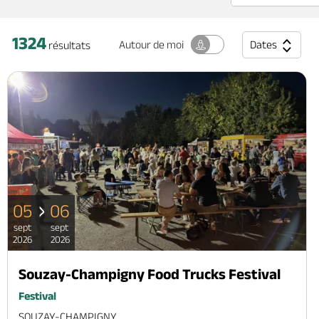
1324
Dates
Autour
de moi
résultats
05
06
sept
sept
2026
2026
Souzay-Champigny Food Trucks Festival
Festival
SOUZAY-CHAMPIGNY