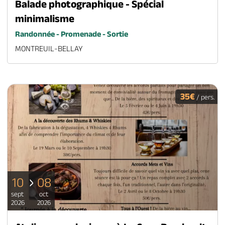
Balade photographique - Spécial
minimalisme
Randonnée - Promenade - Sortie
MONTREUIL-BELLAY
35€
/ pers.
10
08
sept
oct
2026
2026