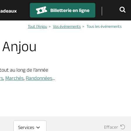
Billetterie en ligne
 cadeaux
Tout l’Anjou
Vos événements
Tous les événements
 Anjou
 tout au long de l’année
rs
,
Marchés
,
Randonnées
...
Effacer
Services