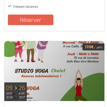
Chèques Vacances
Réserver
170€
/ pers.
09
26
sept
août
2026
2027