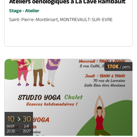
Ateliers oenologiques à La Cave Rambault
Stage - Atelier
Saint-Pierre-Montlimart, MONTREVAULT-SUR-EVRE
170€
/ pers.
10
30
sept
juil
2026
2027