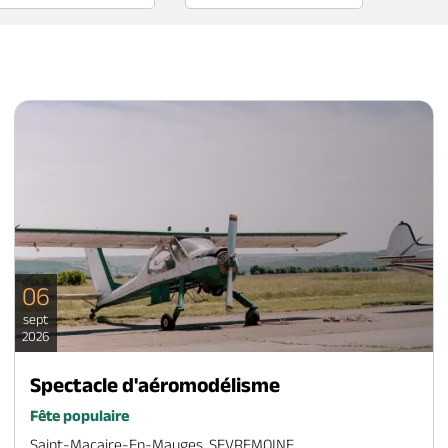
06
sept
2026
Spectacle d'aéromodélisme
Fête populaire
Saint-Macaire-En-Mauges, SEVREMOINE