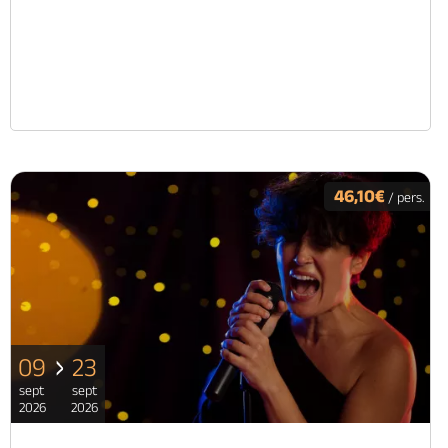
46,10€
/ pers.
09
23
sept
sept
2026
2026