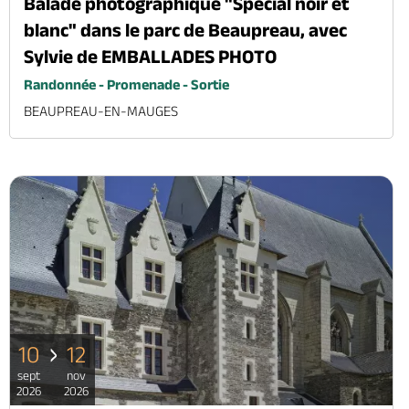
Balade photographique "Spécial noir et
blanc" dans le parc de Beaupreau, avec
Sylvie de EMBALLADES PHOTO
Randonnée - Promenade - Sortie
BEAUPREAU-EN-MAUGES
10
12
sept
nov
2026
2026