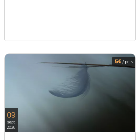
5€
/ pers.
09
sept
2026