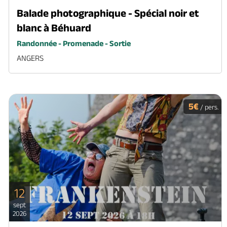
Balade photographique - Spécial noir et
blanc à Béhuard
Randonnée - Promenade - Sortie
ANGERS
5€
/ pers.
12
sept
2026