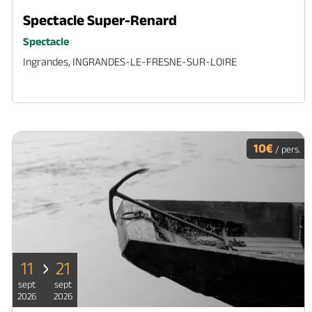
Spectacle Super-Renard
Spectacle
Ingrandes, INGRANDES-LE-FRESNE-SUR-LOIRE
10€
/ pers.
11
21
sept
sept
2026
2026