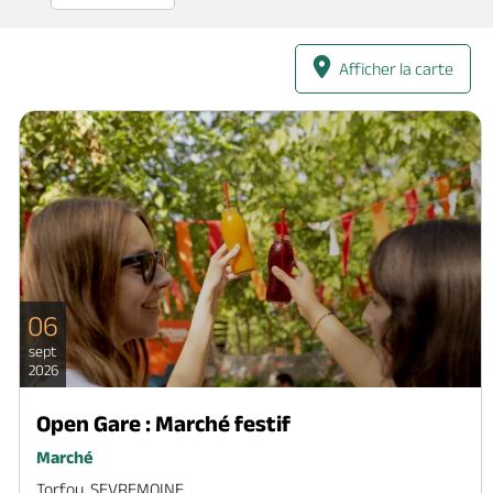
Afficher la carte
06
sept
2026
Open Gare : Marché festif
Marché
Torfou, SEVREMOINE