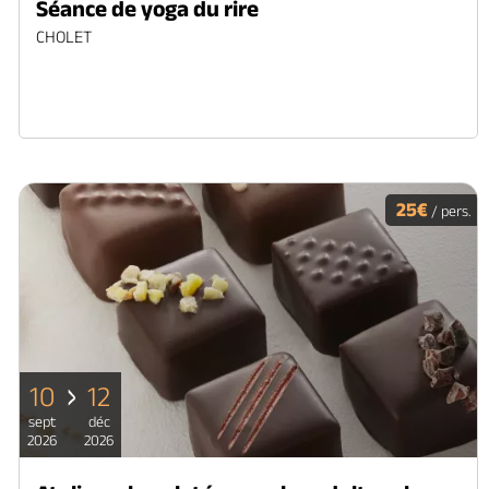
Séance de yoga du rire
CHOLET
25€
/ pers.
10
12
sept
déc
2026
2026