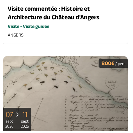
Visite commentée : Histoire et
Architecture du Château d'Angers
Visite - Visite guidée
ANGERS
800€
/ pers.
07
11
sept
sept
2026
2026