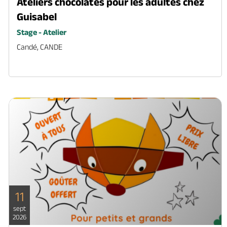
Ateliers chocolatés pour les adultes chez
Guisabel
Stage - Atelier
Candé, CANDE
11
sept
2026