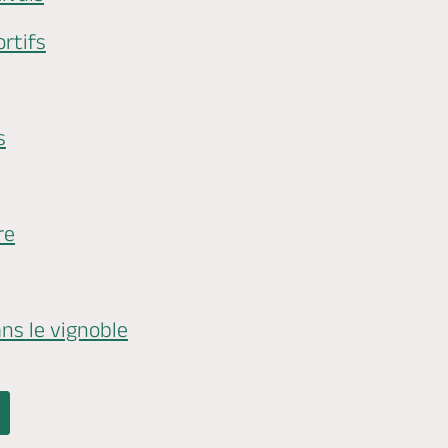
rtifs
s
re
s le vignoble