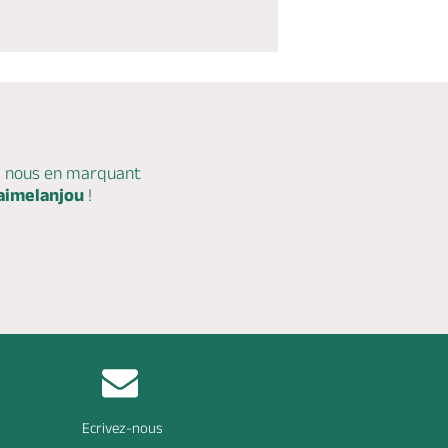
c nous en marquant
aimelanjou
!
Ecrivez-nous