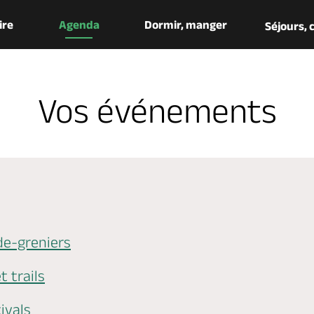
aire
Agenda
Dormir, manger
Séjours,
Vos événements
de-greniers
t trails
ivals