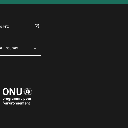
e Pro
e Groupes
é avec les réglementations. Personnalisez vos préférences 