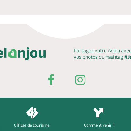
Partagez votre Anjou ave
vos photos du hashtag
#J
Offices de tourisme
Comment venir ?