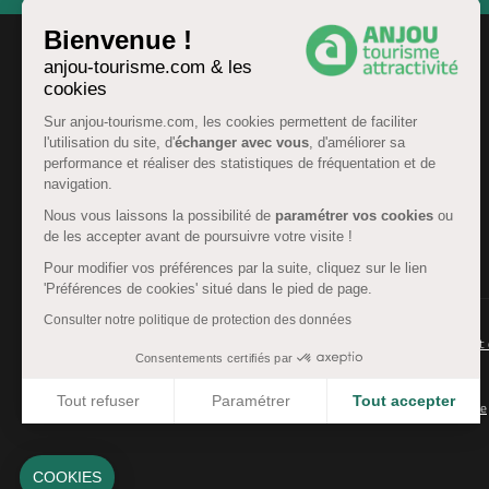
Bienvenue !
anjou-tourisme.com & les
cookies
Sur anjou-tourisme.com, les cookies permettent de faciliter
l'utilisation du site, d'
échanger avec vous
, d'améliorer sa
performance et réaliser des statistiques de fréquentation et de
navigation.
Nous vous laissons la possibilité de
paramétrer vos cookies
ou
de les accepter avant de poursuivre votre visite !
FR
Pour modifier vos préférences par la suite, cliquez sur le lien
'Préférences de cookies' situé dans le pied de page.
Consulter notre politique de protection des données
© Anjou tourisme 2026 -
Plan du site
-
Fonctionnement 
Consentements certifiés par
Mentions légales
-
Données personnelles
-
Cookies
Tout refuser
Paramétrer
Tout accepter
CGU Réservation
-
Accessibilité : partiellement conforme
Axeptio consent
Plateforme de Gestion du Consentement : Personnalisez 
Notre plateforme vous permet d'adapter et de gérer vos 
COOKIES