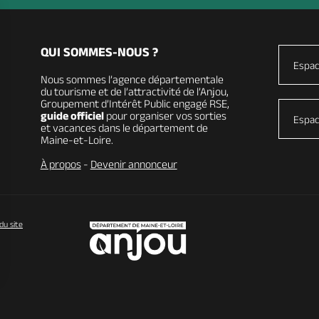
QUI SOMMES-NOUS ?
Espac
Nous sommes l’agence départementale
du tourisme et de l’attractivité de l’Anjou,
Groupement d’Intérêt Public engagé RSE,
guide officiel
pour organiser vos sorties
Espac
et vacances dans le département de
Maine-et-Loire.
À propos
-
Devenir annonceur
du site
vos Options
paramètres de confidentialité, en garantissant la conformit