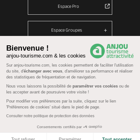
Espace Pro
Espace Groupes
Bienvenue !
anjou-tourisme.com & les cookies
© Anjou tourisme 2026 -
Plan du site
-
Fonctionnement du site
Sur anjou-tourisme.com, les cookies permettent de faciliter l'utilisation
Mentions légales
-
Données personnelles
-
Cookies
du site, d'
échanger avec vous
, d'améliorer sa performance et réaliser
CGU Réservation
-
Accessibilité : partiellement conforme
des statistiques de fréquentation et de navigation.
Nous vous laissons la possibilité de
paramétrer vos cookies
ou de
les accepter avant de poursuivre votre visite !
Pour modifier vos préférences par la suite, cliquez sur le lien
'Préférences de cookies' situé dans le pied de page.
Consulter notre politique de protection des données
Consentements certifiés par
COOKIES
Tout refuser
Paramétrer
Tout accepter