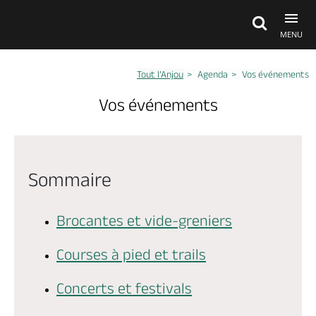
MENU
Tout l’Anjou
Agenda
Vos événements
Découvrir
Vos événements
À voir, à faire
Sommaire
Agenda
Brocantes et vide-greniers
Dormir, manger
Courses à pied et trails
Séjours, cadeaux
Concerts et festivals