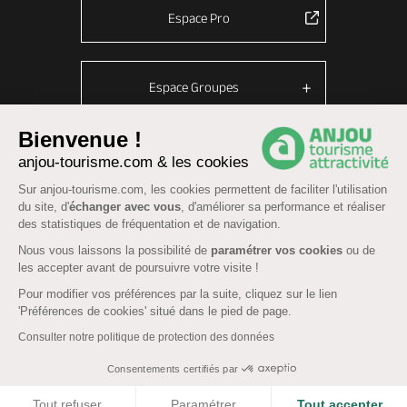
Espace Pro
Espace Groupes
Bienvenue !
anjou-tourisme.com & les cookies
© Anjou tourisme 2026 -
Plan du site
-
Fonctionnement du site
Sur anjou-tourisme.com, les cookies permettent de faciliter l'utilisation
Mentions légales
-
Données personnelles
-
Cookies
du site, d'
échanger avec vous
, d'améliorer sa performance et réaliser
CGU Réservation
-
Accessibilité : partiellement conforme
des statistiques de fréquentation et de navigation.
Nous vous laissons la possibilité de
paramétrer vos cookies
ou de
les accepter avant de poursuivre votre visite !
Pour modifier vos préférences par la suite, cliquez sur le lien
'Préférences de cookies' situé dans le pied de page.
Consulter notre politique de protection des données
Consentements certifiés par
COOKIES
Tout refuser
Paramétrer
Tout accepter