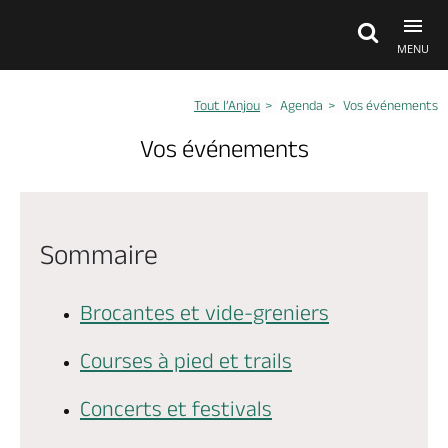
MENU
Tout l’Anjou
Agenda
Vos événements
Découvrir
Vos événements
À voir, à faire
Sommaire
Agenda
Brocantes et vide-greniers
Dormir, manger
Courses à pied et trails
Séjours, cadeaux
Concerts et festivals