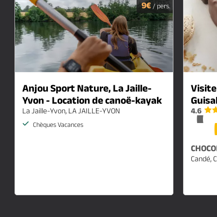
9€
/ pers.
Anjou Sport Nature, La Jaille-
Visite
Yvon - Location de canoë-kayak
Guisa
4.6
La Jaille-Yvon, LA JAILLE-YVON
Chèques Vacances
CHOCO
Candé, 