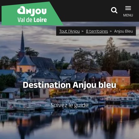
MENU
Tout l’Anjou
8 territoires
Anjou Bleu
Découvrir
À voir, à faire
Agenda
Destination Anjou bleu
Dormir, manger
Suivez le guide
Séjours, cadeaux