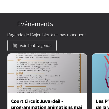
Evénements
L'agenda de l'Anjou bleu
à ne pas manquer !
Voir tout l'agenda
07
Court Circuit Juvardeil -
Les P
programmation animations mai
de la 
août