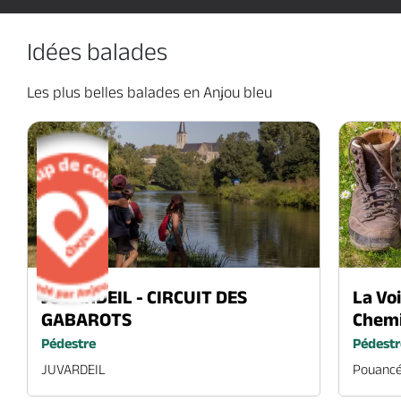
Idées balades
Les plus belles balades en Anjou bleu
ce
Distance
JUVARDEIL - CIRCUIT DES
La Vo
km
183km
GABAROTS
Chemi
Pédestre
Pédestr
JUVARDEIL
Pouancé