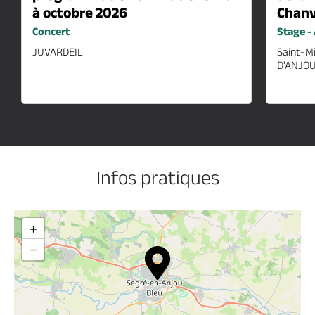
2026
à octobre 2026
Chan
03
Concert
Stage - 
oct
2026
JUVARDEIL
Saint-M
D'ANJO
Infos pratiques
+
−