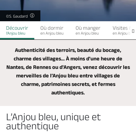
Billetterie en ligne
©S. Gaudard
Découvrir
Où dormir
Où manger
Visites & 
l'Anjou bleu
en Anjou bleu
en Anjou bleu
en Anjou bleu
Brochures & Cartes
Offices de tourisme
Comment venir ?
Ecrivez-nous
Authenticité des terroirs, beauté du bocage,
charme des villages... À moins d'une heure de
Nantes, de Rennes ou d'Angers, venez découvrir les
merveilles de l’Anjou bleu entre villages de
charme, patrimoines secrets, et fermes
authentiques.
L’Anjou bleu, unique et
authentique