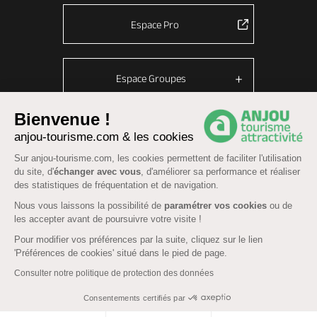
Espace Pro
Espace Groupes
Bienvenue !
anjou-tourisme.com & les cookies
© Anjou tourisme 2026 -
Plan du site
-
Fonctionnement du site
Sur anjou-tourisme.com, les cookies permettent de faciliter l'utilisation
Mentions légales
-
Données personnelles
-
Cookies
du site, d'
échanger avec vous
, d'améliorer sa performance et réaliser
CGU Réservation
-
Accessibilité : partiellement conforme
des statistiques de fréquentation et de navigation.
Nous vous laissons la possibilité de
paramétrer vos cookies
ou de
les accepter avant de poursuivre votre visite !
Pour modifier vos préférences par la suite, cliquez sur le lien
'Préférences de cookies' situé dans le pied de page.
Consulter notre politique de protection des données
Consentements certifiés par