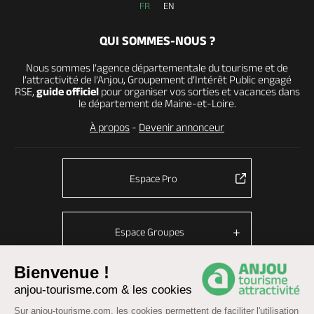
FR
EN
QUI SOMMES-NOUS ?
Nous sommes l’agence départementale du tourisme et de
l’attractivité de l’Anjou, Groupement d’Intérêt Public engagé
RSE,
guide officiel
pour organiser vos sorties et vacances dans
le département de Maine-et-Loire.
À propos
-
Devenir annonceur
Espace Pro
Espace Groupes
Bienvenue !
anjou-tourisme.com & les cookies
© Anjou tourisme 2026 -
Plan du site
-
Fonctionnement du site
Sur anjou-tourisme.com, les cookies permettent de faciliter l'utilisation