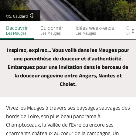
Billetterie en ligne
©S. Gaudard
Découvrir
Où dormir
Idées week-ends
Où 
Les Mauges
Les Mauges
Les Mauges
Les 
Brochures & Cartes
Offices de tourisme
Comment venir ?
Ecrivez-nous
Inspirez, expirez... Vous voilà dans les Mauges pour
une parenthèse de douceur et d'authenticité.
Embarquez pour une invitation dans le berceau de
la douceur angevine entre Angers, Nantes et
Cholet.
Vivez les Mauges à travers ses paysages sauvages des
bords de Loire, son plus beau panorama à
Champtoceaux, la Vallée de l'Evre ou encore ses
charmants châteaux au coeur de la campagne. Un