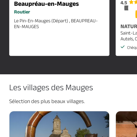
4.5
Beaupréau-en-Mauges
Routier
Le Pin-En-Mauges (départ) , BEAUPREAU-
NATUR
EN-MAUGES
Saint-L
Autels,
Chèqu
Les villages des Mauges
Sélection des plus beaux villages.