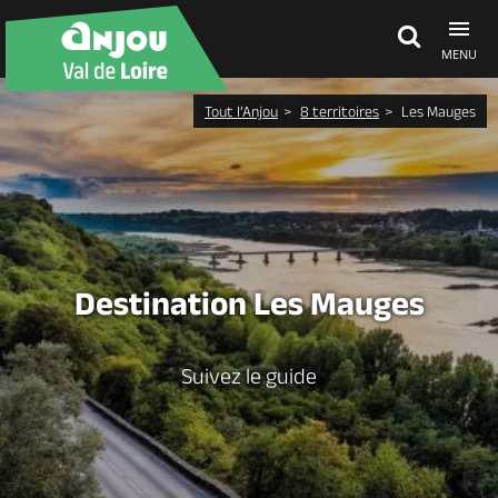
MENU
Tout l’Anjou
8 territoires
Les Mauges
Découvrir
À voir, à faire
Agenda
Destination Les Mauges
Dormir, manger
Suivez le guide
Séjours, cadeaux