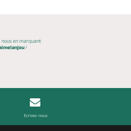
c nous en marquant
aimelanjou
!
Ecrivez-nous