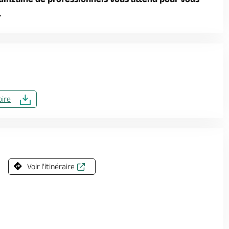
.
oire
Voir l'itinéraire