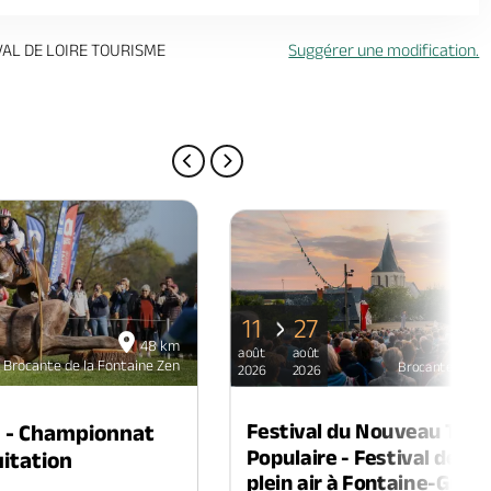
VAL DE LOIRE TOURISME
Suggérer une modification.
PAGE PRÉCÉDENTE
PAGE SUIVANTE
11
27
48 km
août
août
Brocante de la Fontaine Zen
Brocante de la
2026
2026
Festival du Nouveau Thé
n - Championnat
Populaire - Festival de th
itation
plein air à Fontaine-Guéri