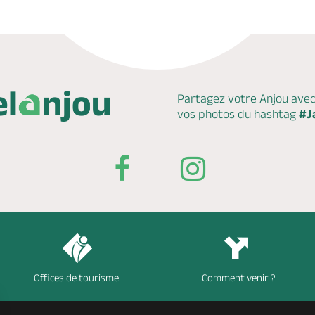
Partagez votre Anjou ave
vos photos du hashtag
#J
Offices de tourisme
Comment venir ?