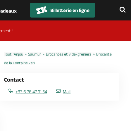
Billetterie en ligne
 cadeaux
ement !
Tout l'Anjou
Saumur
Brocantes et vide-greniers
Brocante
de la Fontaine Zen
Contact
+33 6 76 47 91 54
Mail