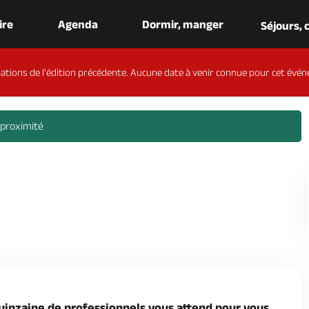
aire
Agenda
Dormir, manger
Séjours,
ations de l'édition précédente. Aucune date à venir connue pour cet évén
 proximité
uinzaine de professionnels vous attend pour vous