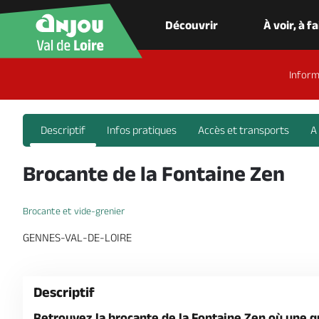
Découvrir
À voir, à f
Inform
Descriptif
Infos pratiques
Accès et transports
A
Brocante de la Fontaine Zen
Brocante et vide-grenier
GENNES-VAL-DE-LOIRE
Descriptif
Retrouvez la brocante de la Fontaine Zen où une q