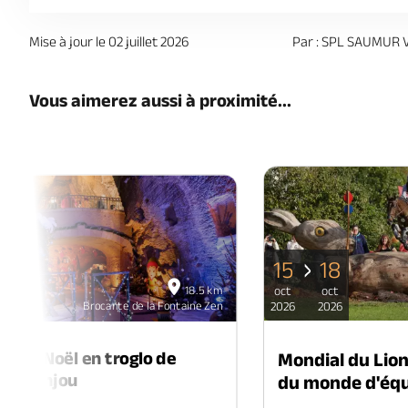
Mise à jour le 02 juillet 2026
Par : SPL SAUMUR 
Vous aimerez aussi à proximité...
15
18
06
18.5 km
oct
oct
déc
Brocante de la Fontaine Zen
2026
2026
2026
é de Noël en troglo de
Mondial du Lio
-en-Anjou
du monde d'équ