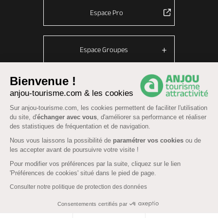
Espace Pro
Espace Groupes
Bienvenue !
anjou-tourisme.com & les cookies
© Anjou tourisme 2026 -
Plan du site
-
Fonctionnement du site
Sur anjou-tourisme.com, les cookies permettent de faciliter l'utilisation
Mentions légales
-
Données personnelles
-
Cookies
du site, d'
échanger avec vous
, d'améliorer sa performance et réaliser
CGU Réservation
-
Accessibilité : partiellement conforme
des statistiques de fréquentation et de navigation.
Nous vous laissons la possibilité de
paramétrer vos cookies
ou de
les accepter avant de poursuivre votre visite !
Pour modifier vos préférences par la suite, cliquez sur le lien
'Préférences de cookies' situé dans le pied de page.
Consulter notre politique de protection des données
Consentements certifiés par