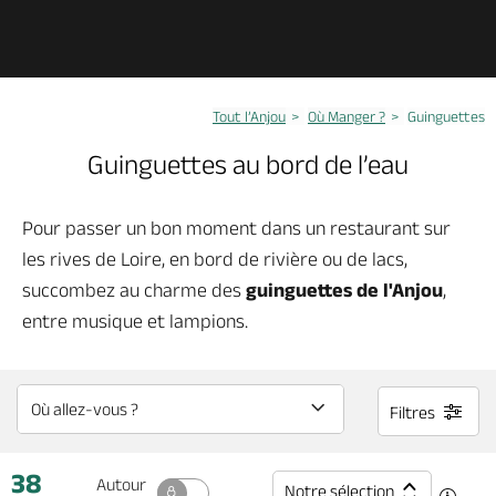
Découvrir
Tout l’Anjou
Où Manger ?
Guinguettes
À voir, à faire
Guinguettes au bord de l’eau
Agenda
Pour passer un bon moment dans un restaurant sur
les rives de Loire, en bord de rivière ou de lacs,
Dormir, manger
succombez au charme des
guinguettes de l'Anjou
,
entre musique et lampions.
Séjours, cadeaux
Filtres
Billetterie en ligne
38
Autour
Notre sélection