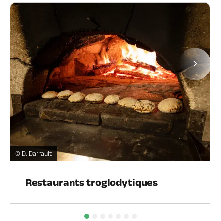
Page
Restaurants troglodytiques -
© D. Darrault
Restaurants troglodytiques