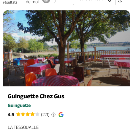
de moi
résultats
Brochures & Cartes
Offices de tourisme
Comment venir ?
Ecrivez-nous
Guinguette Chez Gus
Guinguette
4.5
(221)
LA TESSOUALLE