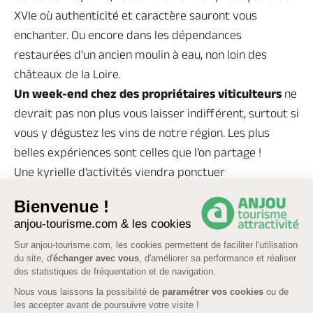
XVIe où authenticité et caractère sauront vous
enchanter. Ou encore dans les dépendances
restaurées d'un ancien moulin à eau, non loin des
châteaux de la Loire.
Un week-end chez des propriétaires viticulteurs
ne
devrait pas non plus vous laisser indifférent, surtout si
vous y dégustez les vins de notre région. Les plus
belles expériences sont celles que l’on partage !
Une kyrielle d’activités viendra ponctuer
agréablement votre séjour : visite des châteaux du Val
Bienvenue !
de Loire,
balades fluviales
, flâneries bucoliques dans
anjou-tourisme.com & les cookies
les
parcs et jardins
, immersion dans
Sur anjou-tourisme.com, les cookies permettent de faciliter l'utilisation
les
troglodytes
,
promenades à vélo
, sorties culturelles,
du site, d'
échanger avec vous
, d'améliorer sa performance et réaliser
etc.
des statistiques de fréquentation et de navigation.
Nous vous laissons la possibilité de
paramétrer vos cookies
ou de
les accepter avant de poursuivre votre visite !