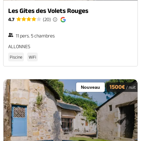
Les Gites des Volets Rouges
4.7
(20)
11 pers. 5 chambres
ALLONNES
Piscine
WiFi
1500€
Nouveau
/ nuit