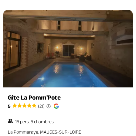
Gîte La Pomm'Pote
5
(21)
15 pers. 5 chambres
La Pommeraye, MAUGES-SUR-LOIRE