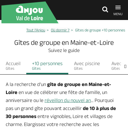
MENU
Tout l’Anjou
Où dormir ?
Gîtes de groupe +10 personnes
Découvrir
Gîtes de groupe en Maine-et-Loire
Suivez le guide
À voir, à faire
Accueil
+10 personnes
Avec piscine
Avec pi
Gîtes
Gîtes
Gîtes
Gîtes
Agenda
A la recherche d'un
gîte de groupe en Maine-et-
Loire
en vue de célébrer une fête de famille, un
Dormir, manger
anniversaire ou le
réveillon du nouvel an
... Pourquoi
pas un grand gîte pouvant accueillir
de 10 à plus de
Séjours, cadeaux
30 personnes
entre vignobles, Loire et villages de
charme. Elargissez votre recherche avec les