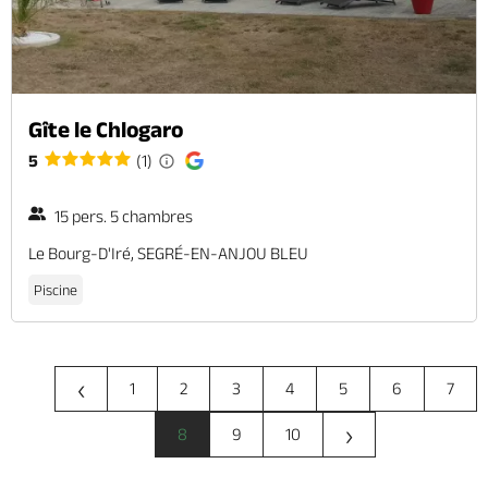
Gîte le Chlogaro
5
(1)
15 pers. 5 chambres
Le Bourg-D'Iré, SEGRÉ-EN-ANJOU BLEU
Piscine
‹
1
2
3
4
5
6
7
›
8
9
10