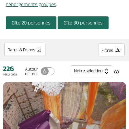
Billetterie en ligne
hébergements groupes
.
Gîte 20 personnes
Gîte 30 personnes
Brochures & Cartes
Offices de tourisme
Comment venir ?
Ecrivez-nous
Dates & Dispos
Filtres
226
Autour
Notre sélection
de moi
résultats