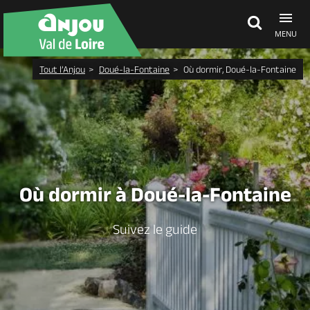
MENU
Tout l’Anjou
Doué-la-Fontaine
Où dormir, Doué-la-Fontaine
Découvrir
À voir, à faire
Agenda
Où dormir à Doué-la-Fontaine
Dormir, manger
Suivez le guide
Séjours, cadeaux