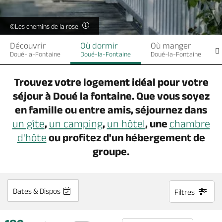
Billetterie en ligne
©Les chemins de la rose
Découvrir
Où dormir
Où manger
Doué-la-Fontaine
Doué-la-Fontaine
Doué-la-Fontaine
Brochures & Cartes
Offices de tourisme
Comment venir ?
Ecrivez-nous
Trouvez votre logement idéal pour votre
séjour à Doué la fontaine. Que vous soyez
en famille ou entre amis, séjournez dans
un gîte
,
un camping
,
un hôtel
, une
chambre
d'hôte
ou profitez d'un hébergement de
groupe.
Dates & Dispos
Filtres