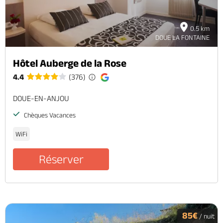
0.5 km
DOUE LA FONTAINE
Hôtel Auberge de la Rose
4.4
(376)
DOUE-EN-ANJOU
Chèques Vacances
WiFi
Réserver
85€
/ nuit