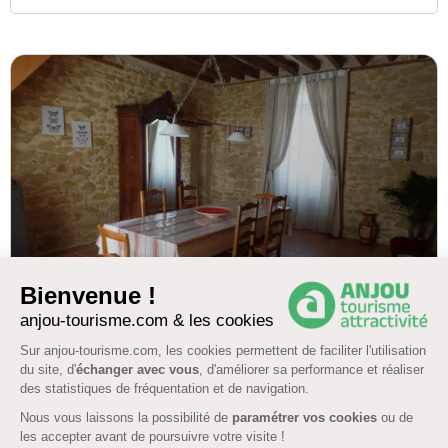
6.5 km
Bienvenue !
DOUE LA FONTAINE
anjou-tourisme.com & les cookies
GITE LES ALPAGAS DU LAYON
Sur anjou-tourisme.com, les cookies permettent de faciliter l'utilisation
du site, d'
échanger avec vous
, d'améliorer sa performance et réaliser
4.2
(9)
des statistiques de fréquentation et de navigation.
Nous vous laissons la possibilité de
paramétrer vos cookies
ou de
6 pers. 1 chambre
les accepter avant de poursuivre votre visite !