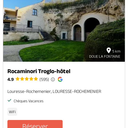
5 km
DOUE LA FONTAINE
Rocaminori Troglo-hôtel
4.9
(595)
Louresse-Rochemenier, LOURESSE-ROCHEMENIER
Chèques Vacances
WiFi
Réserver