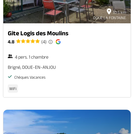
10.5 km
DOUE LA FONTAINE
Gite Logis des Moulins
4.8
(4)
4 pers. 1 chambre
Brigné, DOUE-EN-ANJOU
Chèques Vacances
WiFi