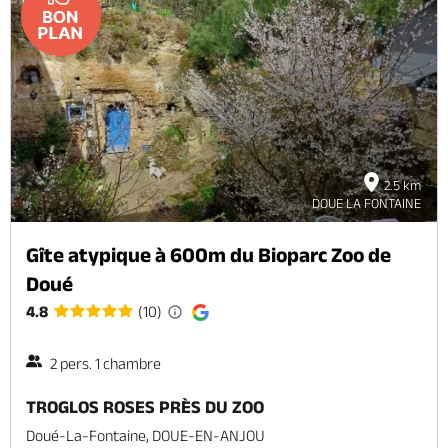
2.5 km
DOUE LA FONTAINE
Gîte atypique à 600m du Bioparc Zoo de
Doué
4.8
(10)
2 pers. 1 chambre
TROGLOS ROSES PRÈS DU ZOO
Doué-La-Fontaine, DOUE-EN-ANJOU