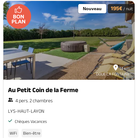
195€
Nouveau
/ nuit
14 km
DOUE LA FONTAINE
Au Petit Coin de la Ferme
4 pers. 2 chambres
LYS-HAUT-LAYON
Chèques Vacances
WiFi
Bien-être