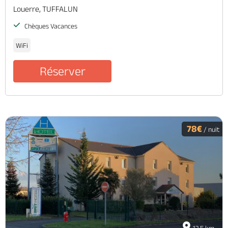
Louerre, TUFFALUN
Chèques Vacances
WiFi
Réserver
78€
/ nuit
12.5 km