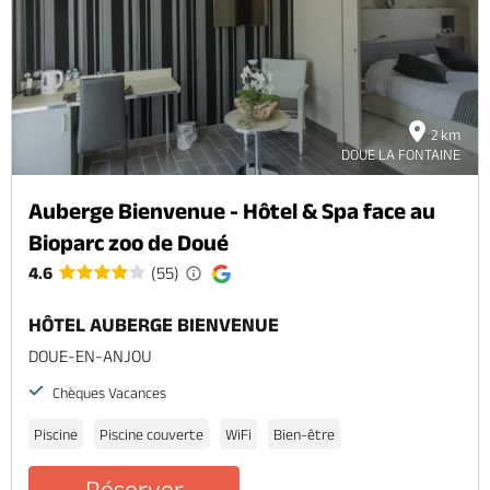
2 km
DOUE LA FONTAINE
Auberge Bienvenue - Hôtel & Spa face au
Bioparc zoo de Doué
4.6
(55)
HÔTEL AUBERGE BIENVENUE
DOUE-EN-ANJOU
Chèques Vacances
Piscine
Piscine couverte
WiFi
Bien-être
Réserver