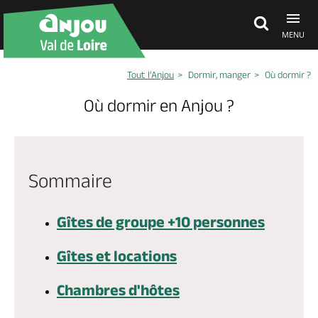
MENU
Tout l’Anjou
Dormir, manger
Où dormir ?
Découvrir
Où dormir en Anjou ?
À voir, à faire
Sommaire
Agenda
Gîtes de groupe +10 personnes
Dormir, manger
Gîtes et locations
Séjours, cadeaux
Chambres d'hôtes