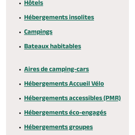
Hôtels
Billetterie en ligne
Hébergements insolites
Campings
Bateaux habitables
Brochures & Cartes
Offices de tourisme
Comment venir ?
Ecrivez-nous
Aires de camping-cars
Hébergements Accueil Vélo
Hébergements accessibles (PMR)
Hébergements éco-engagés
Hébergements groupes