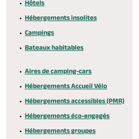
Hôtels
Billetterie en ligne
Hébergements insolites
Campings
Bateaux habitables
Brochures & Cartes
Offices de tourisme
Comment venir ?
Ecrivez-nous
Aires de camping-cars
Hébergements Accueil Vélo
Hébergements accessibles (PMR)
Hébergements éco-engagés
Hébergements groupes