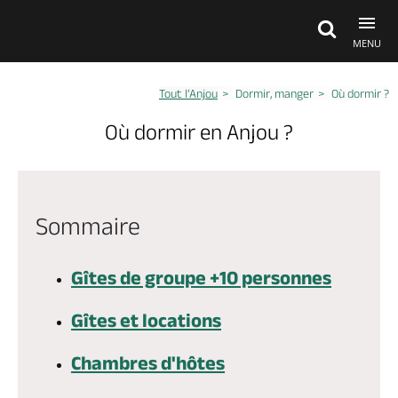
MENU
Tout l’Anjou
Dormir, manger
Où dormir ?
Découvrir
Où dormir en Anjou ?
À voir, à faire
Sommaire
Agenda
Gîtes de groupe +10 personnes
Dormir, manger
Gîtes et locations
Séjours, cadeaux
Chambres d'hôtes