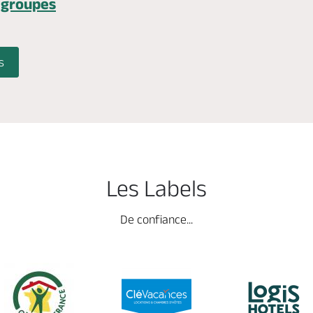
 groupes
s
Les Labels
De confiance...