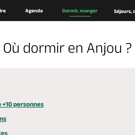
aire
Agenda
Dormir, manger
Séjours,
Où dormir en Anjou ?
e +10 personnes
ons
tes