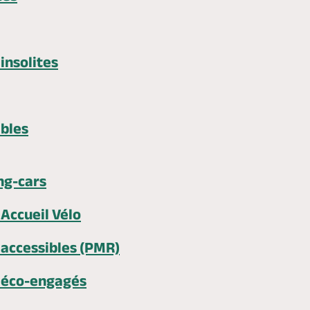
nsolites
bles
ng-cars
Accueil Vélo
accessibles (PMR)
éco-engagés