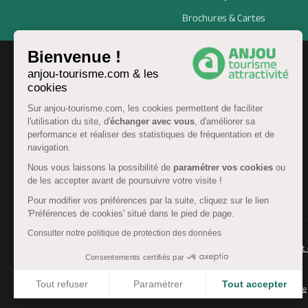
Brochures & Cartes
Bienvenue !
anjou-tourisme.com & les
cookies
Sur anjou-tourisme.com, les cookies permettent de faciliter
l'utilisation du site, d'
échanger avec vous
, d'améliorer sa
performance et réaliser des statistiques de fréquentation et de
navigation.
Nous vous laissons la possibilité de
paramétrer vos cookies
ou
de les accepter avant de poursuivre votre visite !
FR
Pour modifier vos préférences par la suite, cliquez sur le lien
'Préférences de cookies' situé dans le pied de page.
Consulter notre politique de protection des données
© Anjou tourisme 2026 -
Plan du site
-
Fonctionnement 
Consentements certifiés par
Mentions légales
-
Données personnelles
-
Cookies
Tout refuser
Paramétrer
Tout accepter
CGU Réservation
-
Accessibilité : partiellement conforme
Axeptio consent