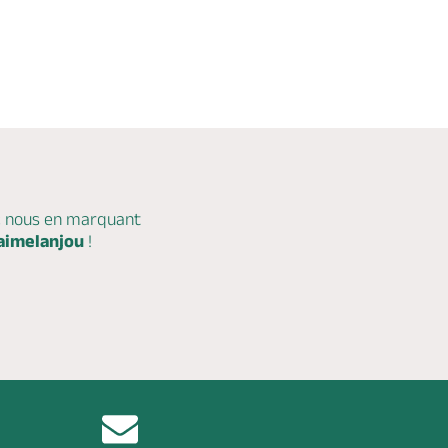
c nous en marquant
aimelanjou
!