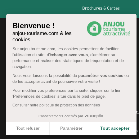
Brochures & Cartes
Bienvenue !
anjou-tourisme.com & les
cookies
Sur anjou-tourisme.com, les cookies permettent de faciliter
l'utilisation du site, d'
échanger avec vous
, d'améliorer sa
performance et réaliser des statistiques de fréquentation et de
navigation.
Nous vous laissons la possibilité de
paramétrer vos cookies
ou
de les accepter avant de poursuivre votre visite !
FR
Pour modifier vos préférences par la suite, cliquez sur le lien
'Préférences de cookies' situé dans le pied de page.
Consulter notre politique de protection des données
© Anjou tourisme 2026 -
Plan du site
-
Fonctionnement 
Consentements certifiés par
Mentions légales
-
Données personnelles
-
Cookies
Tout refuser
Paramétrer
Tout accepter
CGU Réservation
-
Accessibilité : partiellement conforme
Axeptio consent