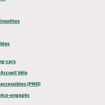
nsolites
bles
ng-cars
Accueil Vélo
accessibles (PMR)
éco-engagés