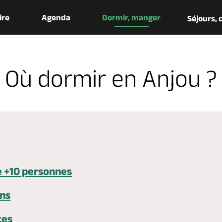
aire
Agenda
Dormir, manger
Séjours,
Où dormir en Anjou ?
e +10 personnes
ons
tes