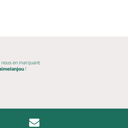
c nous en marquant
aimelanjou
!