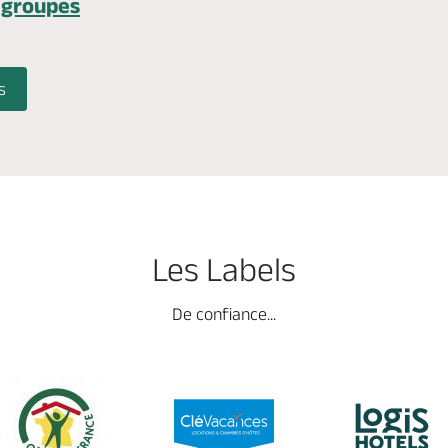
 groupes
s
Les Labels
De confiance...