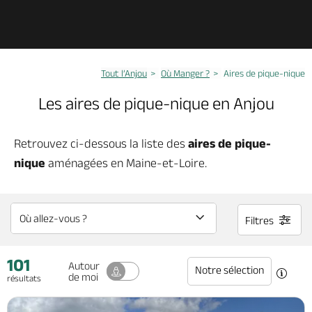
Découvrir
Tout l’Anjou
Où Manger ?
Aires de pique-nique
À voir, à faire
Les aires de pique-nique en Anjou
Agenda
Retrouvez ci-dessous la liste des
aires de pique-
nique
aménagées en Maine-et-Loire.
Dormir, manger
Filtres
Séjours, cadeaux
101
Autour
Billetterie en ligne
Notre sélection
de moi
résultats