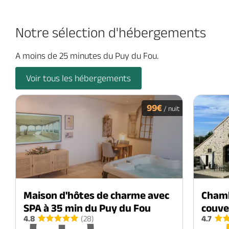
Notre sélection d'hébergements
A moins de 25 minutes du Puy du Fou.
Voir tous les hébergements
99€
/ nuit
Maison d'hôtes de charme avec
Chamb
SPA à 35 min du Puy du Fou
couve
4.8
(28)
4.7