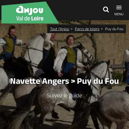
MENU
Tout l’Anjou
Parcs de loisirs
Puy du Fou
Découvrir
À voir, à faire
Agenda
Navette Angers > Puy du Fou
Dormir, manger
Suivez le guide
Séjours, cadeaux