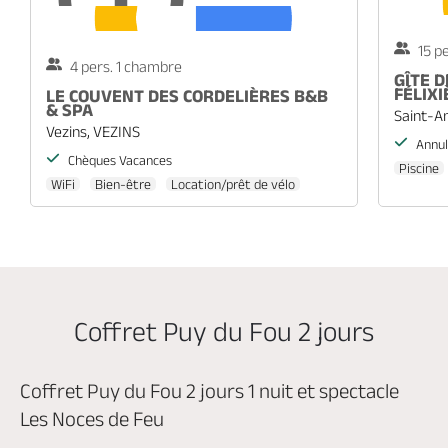
15 p
4 pers. 1 chambre
GÎTE D
FÉLIXI
LE COUVENT DES CORDELIÈRES B&B
& SPA
Saint-A
Vezins, VEZINS
Annul
Chèques Vacances
Piscine
WiFi
Bien-être
Location/prêt de vélo
Coffret Puy du Fou 2 jours
Coffret Puy du Fou 2 jours 1 nuit et spectacle
Les Noces de Feu