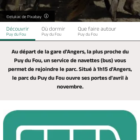
Billetterie en ligne
©elukac de Pixabay
Découvrir
Où dormir
Que faire autour
Puy du Fou
Puy du Fou
Puy du Fou
Brochures & Cartes
Offices de tourisme
Comment venir ?
Ecrivez-nous
Au départ de la gare d'Angers, la plus proche du
Puy du Fou, un service de navettes (bus) vous
permet de rejoindre le parc. Situé à 1h15 d'Angers,
le parc du Puy du Fou ouvre ses portes d'avril à
novembre.