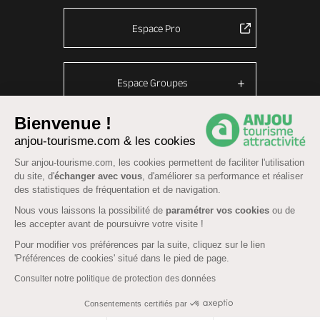
Espace Pro
Espace Groupes
Bienvenue !
anjou-tourisme.com & les cookies
© Anjou tourisme 2026 -
Plan du site
-
Fonctionnement du site
Sur anjou-tourisme.com, les cookies permettent de faciliter l'utilisation
Mentions légales
-
Données personnelles
-
Cookies
du site, d'
échanger avec vous
, d'améliorer sa performance et réaliser
CGU Réservation
-
Accessibilité : partiellement conforme
des statistiques de fréquentation et de navigation.
Nous vous laissons la possibilité de
paramétrer vos cookies
ou de
les accepter avant de poursuivre votre visite !
Pour modifier vos préférences par la suite, cliquez sur le lien
'Préférences de cookies' situé dans le pied de page.
Consulter notre politique de protection des données
Consentements certifiés par