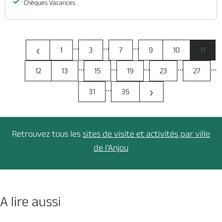
Chèques Vacances
...
...
...
‹
1
3
7
9
10
11
...
...
...
...
...
12
13
15
19
23
27
...
›
31
35
Retrouvez tous les
sites de visite
et activités par ville
de l'Anjou
A lire aussi