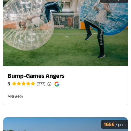
Bump-Games Angers
5
(277)
ANGERS
165€
/ pers.