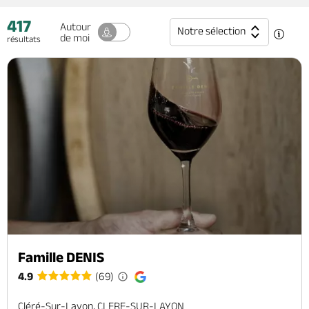
Billetterie en ligne
417
Autour
Notre sélection
de moi
résultats
Brochures & Cartes
Offices de tourisme
Comment venir ?
Ecrivez-nous
Famille DENIS
4.9
(69)
Cléré-Sur-Layon, CLERE-SUR-LAYON