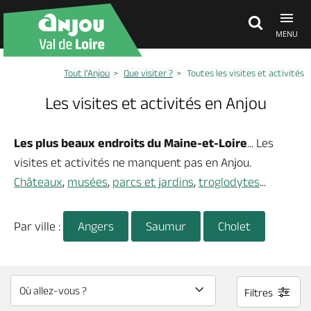
MENU
Tout l’Anjou
Que visiter ?
Toutes les visites et activités
Découvrir
Les visites et activités en Anjou
À voir, à faire
Les plus beaux endroits du Maine-et-Loire
... Les
visites et activités ne manquent pas en Anjou.
Agenda
Châteaux
,
musées
,
parcs et jardins
,
troglodytes
...
Par ville :
Dormir, manger
Angers
Saumur
Cholet
Séjours, cadeaux
Filtres