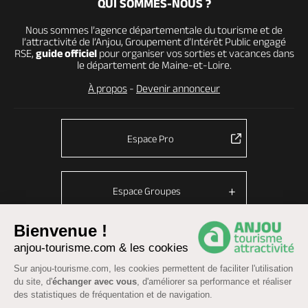
QUI SOMMES-NOUS ?
Nous sommes l’agence départementale du tourisme et de
l’attractivité de l’Anjou, Groupement d’Intérêt Public engagé
RSE,
guide officiel
pour organiser vos sorties et vacances dans
le département de Maine-et-Loire.
À propos
-
Devenir annonceur
Espace Pro
Espace Groupes
Bienvenue !
anjou-tourisme.com & les cookies
© Anjou tourisme 2026 -
Plan du site
-
Fonctionnement du site
Sur anjou-tourisme.com, les cookies permettent de faciliter l'utilisation
Mentions légales
-
Données personnelles
-
Cookies
du site, d'
échanger avec vous
, d'améliorer sa performance et réaliser
CGU Réservation
-
Accessibilité : partiellement conforme
des statistiques de fréquentation et de navigation.