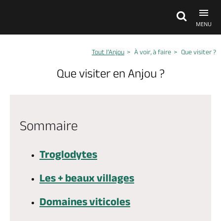
MENU
Tout l’Anjou
À voir, à faire
Que visiter ?
Découvrir
Que visiter en Anjou ?
À voir, à faire
Sommaire
Agenda
Troglodytes
Dormir, manger
Les + beaux villages
Séjours, cadeaux
Domaines viticoles