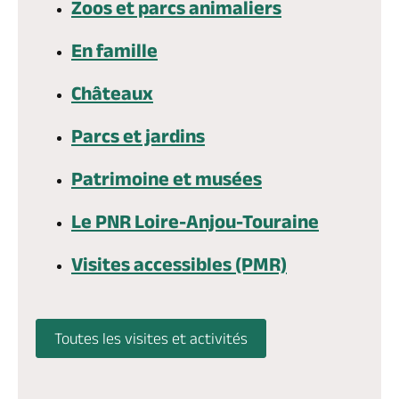
Zoos et parcs animaliers
Billetterie en ligne
En famille
Châteaux
Parcs et jardins
Brochures & Cartes
Offices de tourisme
Comment venir ?
Ecrivez-nous
Patrimoine et musées
Le PNR Loire-Anjou-Touraine
Visites accessibles (PMR)
Toutes les visites et activités