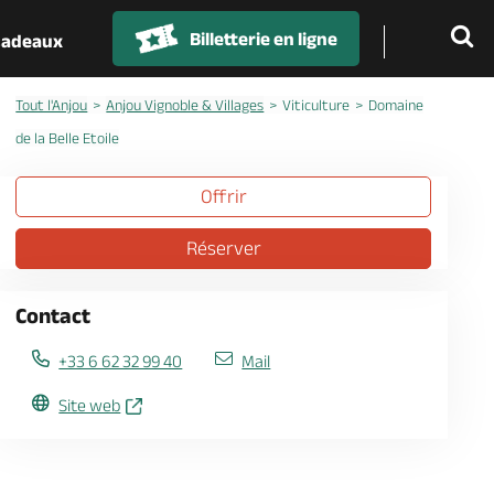
Billetterie en ligne
 cadeaux
Tout l'Anjou
Anjou Vignoble & Villages
Viticulture
Domaine
de la Belle Etoile
Offrir
Réserver
Contact
+33 6 62 32 99 40
Mail
Site web