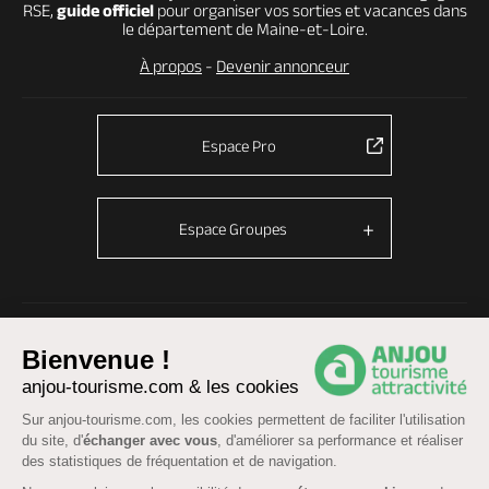
RSE,
guide officiel
pour organiser vos sorties et vacances dans
le département de Maine-et-Loire.
À propos
-
Devenir annonceur
Espace Pro
Espace Groupes
© Anjou tourisme 2026 -
Plan du site
-
Fonctionnement du site
Bienvenue !
Mentions légales
-
Données personnelles
-
Cookies
anjou-tourisme.com & les cookies
CGU Réservation
-
Accessibilité : partiellement conforme
Sur anjou-tourisme.com, les cookies permettent de faciliter l'utilisation
du site, d'
échanger avec vous
, d'améliorer sa performance et réaliser
des statistiques de fréquentation et de navigation.