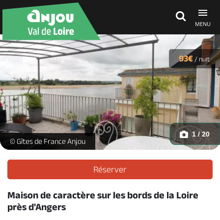
MENU
Découvrir
93€
/
nuit
À voir, à faire
Agenda
1 / 20
L'amour de Loire_1 -
© Gîtes de France Anjou
Dormir, manger
Réserver
Maison de caractère sur les bords de la Loire
Séjours, cadeaux
près d'Angers