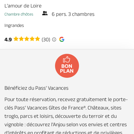
Billetterie en ligne
L'amour de Loire
6 pers. 3 chambres
Chambre d'hôtes
Ingrandes
4.9
(30)
Brochures & Cartes
Offices de tourisme
Comment venir ?
Ecrivez-nous
Bénéficiez du Pass’ Vacances
Pour toute réservation, recevez gratuitement le porte-
clés Pass’ Vacances Gîtes de France®. Châteaux, sites
troglo, parcs et loisirs, découverte du terroir et du
vignoble : découvrez l'Anjou selon vos envies et centres
d’intérêts en profitant de réductions et de privilèges.