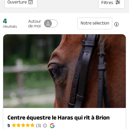
Ouverture
Filtres
Brochures & cartes
Location de salle
Nous contacter
4
Autour
Notre sélection
de moi
résultats
Se déplacer en Anjou
Charte du tourisme
Toute la billetterie
Vert
écoresponsable
Vous êtes ici :
Tout l'Anjou
>
Anjou Vert
Centre équestre le Haras qui rit à Brion
5
(3)