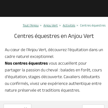
Découvrir
Anjou vert
Tout l’Anjou
Anjou Vert
Activités
Centres équestres
A voir, à faire
Anjou vert
Centres équestres en Anjou Vert
Agenda
Au cœur de l'Anjou Vert, découvrez l'équitation dans un
Anjou vert
cadre naturel exceptionnel.
Nos centres équestres
vous accueillent pour
Dormir, manger
partager la passion du cheval : balades en forêt, cours
Anjou vert
d'équitation, stages découverte. Cavaliers débutants
ou confirmés, vivez une expérience authentique entre
Idées séjours
nature préservée et traditions équestres.
Anjou vert