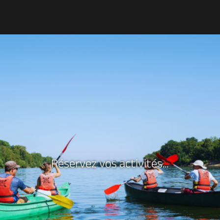
Découvrir
À voir, à faire
Agenda
Dormir, manger
Séjours, cadeaux
Réservez vos activités...
Billetterie en ligne