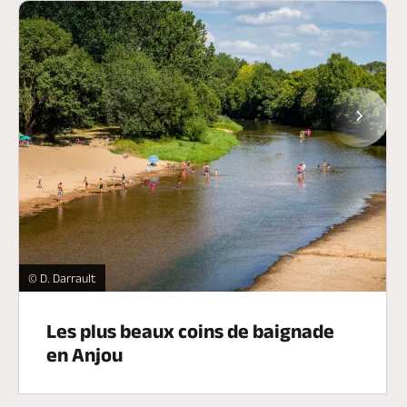
Page
Baignade dans le Louet à Rochefort sur Loire -
© D. Darrault
Les plus beaux coins de baignade
en Anjou