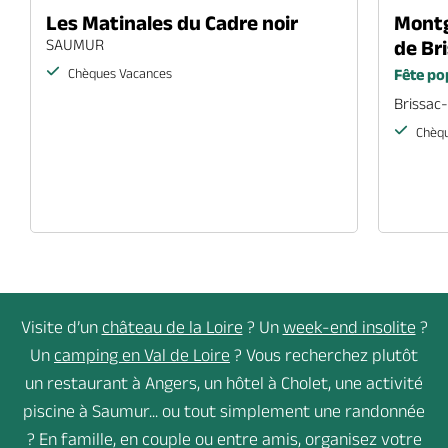
21
Les Matinales du Cadre noir
Montg
SAUMUR
de Br
août
2026
Chèques Vacances
Fête po
29
22
Brissac
oct
août
2026
2026
Chèqu
Visite d’un
château de la Loire
? Un
week-end insolite
?
Un
camping en Val de Loire
? Vous recherchez plutôt
un restaurant à Angers, un hôtel à Cholet, une activité
piscine à Saumur... ou tout simplement une randonnée
? En famille, en couple ou entre amis, organisez votre