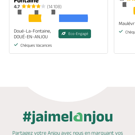
Fontaine
4.7
(14 108)
Maulévr
Doué-La-Fontaine,
Chèqu
Eco-Engagé
DOUÉ-EN-ANJOU
Chèques Vacances
Partagez votre Anjou avec nous en marquant
vos