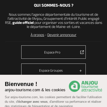
QUI SOMMES-NOUS ?
Nous sommes l’agence départementale du tourisme et de
l’attractivité de l’Anjou, Groupement d’Intérêt Public engagé
RSE,
guide officiel
pour organiser vos sorties et vacances dans
le département de Maine-et-Loire.
À propos
-
Devenir annonceur
Espace Pro
Espace Groupes
Bienvenue !
anjou-tourisme.com & les cookies
© Anjou tourisme 2026 -
Plan du site
-
Fonctionnement du site
Sur anjou-tourisme.com, les cookies permettent de faciliter l'utilisation
Mentions légales
-
Données personnelles
-
Cookies
du site, d'
échanger avec vous
, d'améliorer sa performance et réaliser
CGU Réservation
-
Accessibilité : partiellement conforme
des statistiques de fréquentation et de navigation.