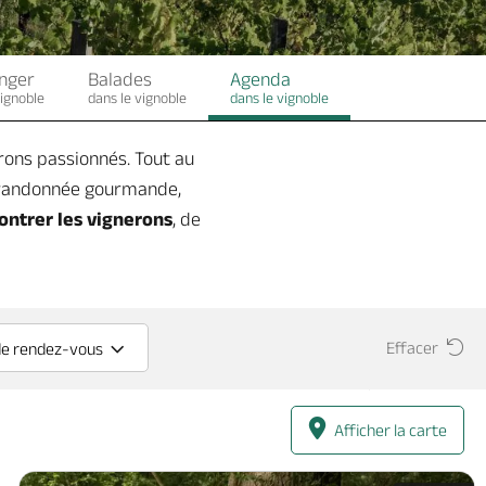
nger
Balades
Agenda
vignoble
dans le vignoble
dans le vignoble
erons passionnés. Tout au
, randonnée gourmande,
ontrer les vignerons
, de
Effacer
de rendez-vous
Afficher la carte