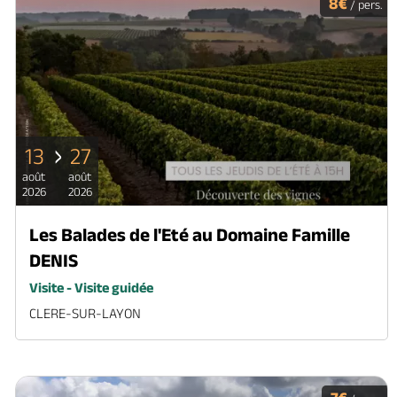
8€
/ pers.
13
27
août
août
2026
2026
Les Balades de l'Eté au Domaine Famille
DENIS
Visite - Visite guidée
CLERE-SUR-LAYON