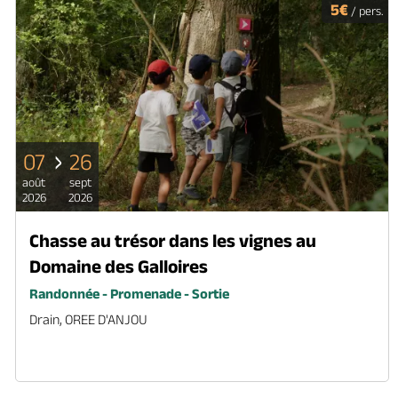
5€
/ pers.
07
26
août
sept
2026
2026
Chasse au trésor dans les vignes au
Domaine des Galloires
Randonnée - Promenade - Sortie
Drain, OREE D'ANJOU