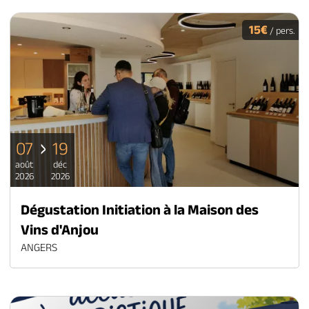
15€
/ pers.
07
19
août
déc
2026
2026
Dégustation Initiation à la Maison des
Vins d'Anjou
ANGERS