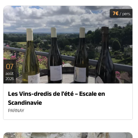
7€
/ pers.
07
août
2026
Les Vins-dredis de l'été – Escale en
Scandinavie
PARNAY