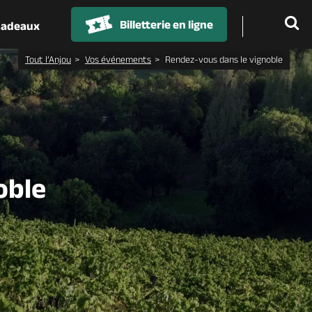
Billetterie en ligne
 cadeaux
Tout l’Anjou
Vos événements
Rendez-vous dans le vignoble
oble