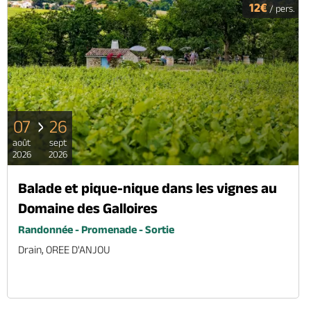
12€
/ pers.
07
26
août
sept
2026
2026
Balade et pique-nique dans les vignes au
Domaine des Galloires
Randonnée - Promenade - Sortie
Drain, OREE D'ANJOU