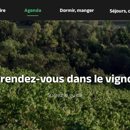
aire
Agenda
Dormir, manger
Séjours,
 rendez-vous dans le vign
Suivez le guide