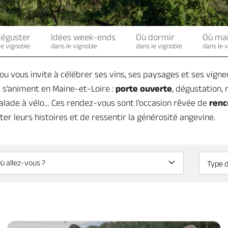
déguster
Idées week-ends
Où dormir
Où ma
le vignoble
dans le vignoble
dans le vignoble
dans le 
njou vous invite à célébrer ses vins, ses paysages et ses vign
es s’animent en Maine-et-Loire :
porte ouverte
, dégustation
balade à vélo… Ces rendez-vous sont l’occasion rêvée de
renc
ter leurs histoires et de ressentir la générosité angevine.
Type 