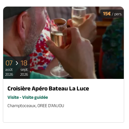
15€
/ pers.
07
18
août
sept
2026
2026
Croisière Apéro Bateau La Luce
Visite - Visite guidée
Champtoceaux, OREE D'ANJOU