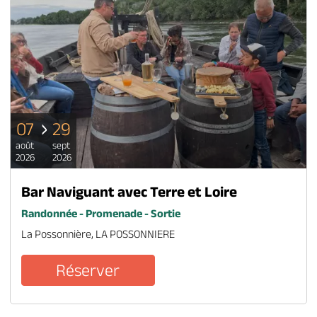
07
29
août
sept
2026
2026
Bar Naviguant avec Terre et Loire
Randonnée - Promenade - Sortie
La Possonnière, LA POSSONNIERE
Réserver