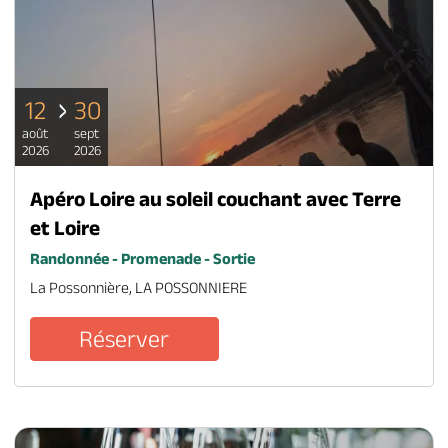
12
30
août
sept
2026
2026
Apéro Loire au soleil couchant avec Terre
et Loire
Randonnée - Promenade - Sortie
La Possonnière, LA POSSONNIERE
Réserver