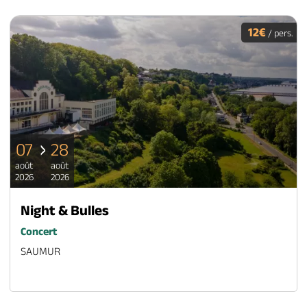
12€
/ pers.
07
28
août
août
2026
2026
Night & Bulles
Concert
SAUMUR