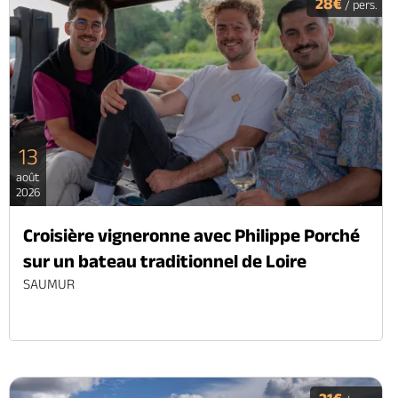
28€
/ pers.
13
août
2026
Croisière vigneronne avec Philippe Porché
sur un bateau traditionnel de Loire
SAUMUR