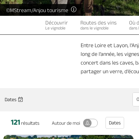
©MStream/Anjou tourisme
Découvrir
Routes des vins
Où 
Le vignoble
dans le vignoble
dans 
Entre Loire et Layon, l’A
long de l’année, les vign
concert dans les caves, 
partager un verre, d’écou
Dates
121
Dates
Autour
de moi
résultats