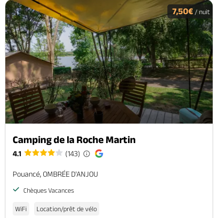
7,50€
/ nuit
Camping de la Roche Martin
4.1
(143)
Pouancé, OMBRÉE D'ANJOU
Chèques Vacances
WiFi
Location/prêt de vélo