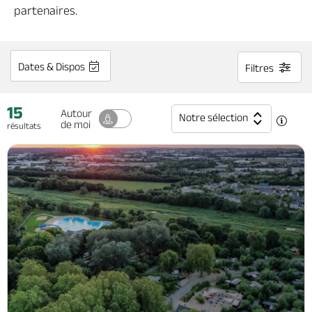
Billetterie en ligne
partenaires.
Dates & Dispos
Filtres
Brochures & Cartes
Offices de tourisme
Comment venir ?
Ecrivez-nous
15
Autour
Notre sélection
de moi
résultats