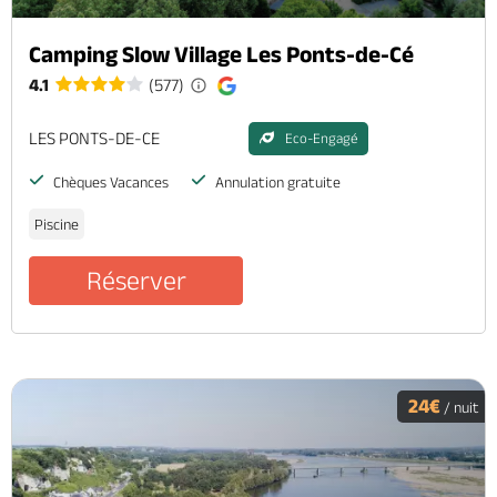
Camping Slow Village Les Ponts-de-Cé
4.1
(577)
LES PONTS-DE-CE
Eco-Engagé
Chèques Vacances
Annulation gratuite
Piscine
Réserver
24€
/ nuit