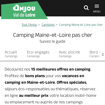
MENU
Tout l’Anjou
Campings
Camping Maine et Loire pas cher
Découvrir
Camping Maine-et-Loire pas cher
Suivez le guide
À voir, à faire
Accueil
Eco-engagés
Avec piscine
Bord de 
Campings
Campings
Campings
Campings
Agenda
Découvrez nos
15 meilleures offres en camping
.
Profitez de
bons plans
pour vos
vacances en
Dormir, manger
camping en Maine-et-Loire
.
Offres spéciales
,
séjours éco-responsables ou thématiques, réservez
Séjours, cadeaux
en ligne
au meilleur prix
votre location mobil-home
ou emplacement nu auprès de nos campings