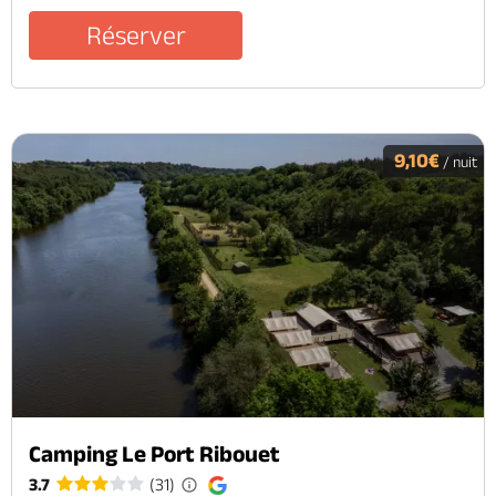
Réserver
9,10€
/ nuit
Camping Le Port Ribouet
3.7
(31)