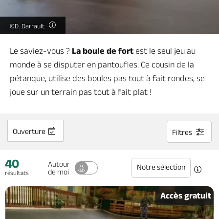
Billetterie en ligne
©D. Darrault
Le saviez-vous ?
La boule de fort
est le seul jeu au
monde à se disputer en pantoufles. Ce cousin de la
Brochures & Cartes
Offices de tourisme
Comment venir ?
Ecrivez-nous
pétanque, utilise des boules pas tout à fait rondes, se
joue sur un terrain pas tout à fait plat !
Ouverture
Filtres
40
Autour
Notre sélection
de moi
résultats
Accès gratuit