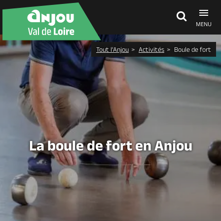
MENU
Tout l’Anjou
Activités
Boule de fort
Découvrir
À voir, à faire
Agenda
La boule de fort en Anjou
Dormir, manger
Séjours, cadeaux