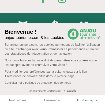
Bienvenue !
Brochures & Cartes
Offices de tourisme
Comment venir ?
anjou-tourisme.com & les cookies
Sur anjou-tourisme.com, les cookies permettent de faciliter l'utilisation
du site, d'
échanger avec vous
, d'améliorer sa performance et réaliser
Ecrivez-nous
des statistiques de fréquentation et de navigation.
Nous vous laissons la possibilité de
paramétrer vos cookies
ou de
les accepter avant de poursuivre votre visite !
Pour modifier vos préférences par la suite, cliquez sur le lien
'Préférences de cookies' situé dans le pied de page.
FR
EN
Consulter notre politique de protection des données
QUI SOMMES-NOUS ?
Consentements certifiés par
Nous sommes l’agence départementale du tourisme et de
COOKIES
Tout refuser
Paramétrer
Tout accepter
l’attractivité de l’Anjou, Groupement d’Intérêt Public engagé
RSE,
guide officiel
pour organiser vos sorties et vacances dans