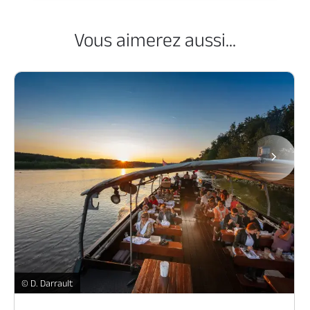
Vous aimerez aussi...
Page
La Loire en bateau -
© D. Darrault