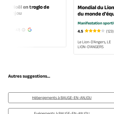
é de Noël en troglo de
Mondial du Lio
-en-Anjou
du monde d'équ
é
Manifestation sporti
(47)
4.5
(123)
EN-ANJOU
Le Lion-D'Angers, LE
LION-D'ANGERS
Autres suggestions...
Hébergements à BAUGE-EN-ANJOU
Evénements à BAUGE-EN-ANJOU