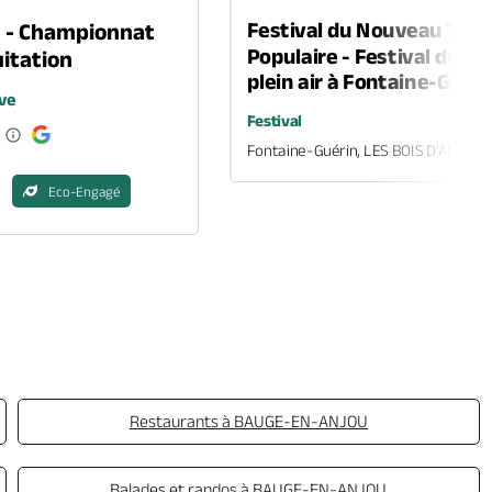
Festival du Nouveau Thé
n - Championnat
Populaire - Festival de th
itation
plein air à Fontaine-Guéri
ve
Festival
Fontaine-Guérin, LES BOIS D'ANJOU
Eco-Engagé
Restaurants à BAUGE-EN-ANJOU
Balades et randos à BAUGE-EN-ANJOU