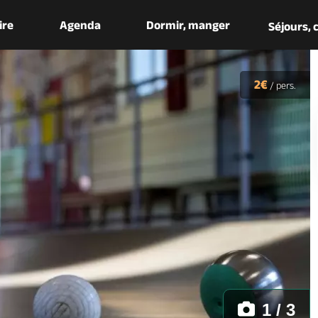
aire
Agenda
Dormir, manger
Séjours,
2€
/
pers.
1 / 3