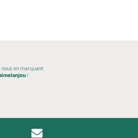
c nous en marquant
aimelanjou
!