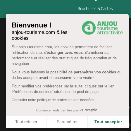
Brochures & Cartes
Bienvenue !
anjou-tourisme.com & les
cookies
Sur anjou-tourisme.com, les cookies permettent de faciliter
l'utilisation du site, d'
échanger avec vous
, d'améliorer sa
performance et réaliser des statistiques de fréquentation et de
navigation.
Nous vous laissons la possibilité de
paramétrer vos cookies
ou
de les accepter avant de poursuivre votre visite !
FR
Pour modifier vos préférences par la suite, cliquez sur le lien
'Préférences de cookies' situé dans le pied de page.
Consulter notre politique de protection des données
© Anjou tourisme 2026 -
Plan du site
-
Fonctionnement 
Consentements certifiés par
Mentions légales
-
Données personnelles
-
Cookies
Tout refuser
Paramétrer
Tout accepter
CGU Réservation
-
Accessibilité : partiellement conforme
Axeptio consent