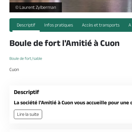
Boule de fort4©Laurent Zylberman -
© Laurent Zylberman
Descriptif
Infos pratiques
Accès et transports
A
Boule de fort l'Amitié à Cuon
Boule de fort/sable
Cuon
Descriptif
La société l'Amitié à Cuon vous accueille pour une
Lire la suite