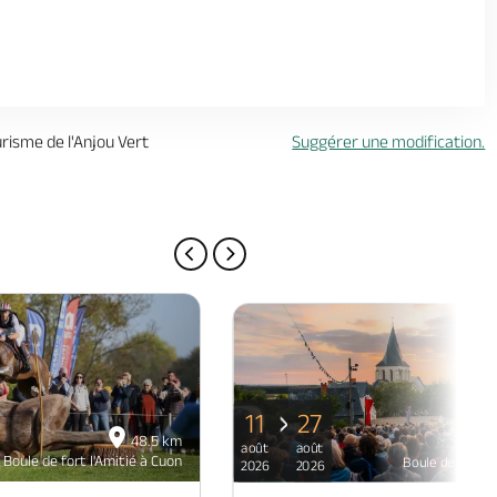
urisme de l'Anjou Vert
Suggérer une modification.
PAGE PRÉCÉDENTE
PAGE SUIVANTE
11
27
48.5 km
août
août
Boule de fort l'Amitié à Cuon
Boule de fort l'
2026
2026