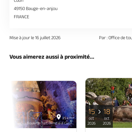
Cuon
49150 Bauge-en-anjou
FRANCE
Mise à jour le 16 juillet 2026
Par : Office de to
Vous aimerez aussi à proximité...
15
18
06
35 km
oct
oct
déc
Boule de fort l'Amitié à Cuon
2026
2026
2026