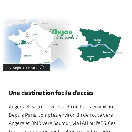
L'Anjou à la carte avec la carte de France et l'Anjou -
©
Anjou tourisme
Une destination facile d’accès
Angers et Saumur, villes à 3h de Paris en voiture.
Depuis Paris, comptez environ 3h de route vers
Angers et 3h10 vers Saumur, via l’A11 ou l’A85. Ces
trajets rapides permettent de partir le vendredi