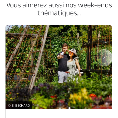
Vous aimerez aussi nos week-ends
thématiques...
Page
En amoureux -
© B. BECHARD