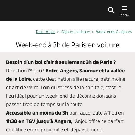
MENU
Tout l’Anjou
Séjours, cadeaux
Week-ends & séjours
Découvrir
Week-end à 3h de Paris en voiture
À voir, à faire
Besoin d’un bol d’air à seulement 3h de Paris ?
Direction l’Anjou !
Entre Angers, Saumur et la vallée
Agenda
de la Loire
, cette destination allie nature, patrimoine
et art de vivre. Loin du stress de la capitale, c’est le
lieu idéal pour un week-end de déconnexion sans
Dormir, manger
passer trop de temps sur la route.
Accessible en moins de 3h
par l’autoroute A11 ou en
Séjours, cadeaux
1h30 en TGV jusqu’à Angers
, l’Anjou offre ce parfait
équilibre entre proximité et dépaysement.