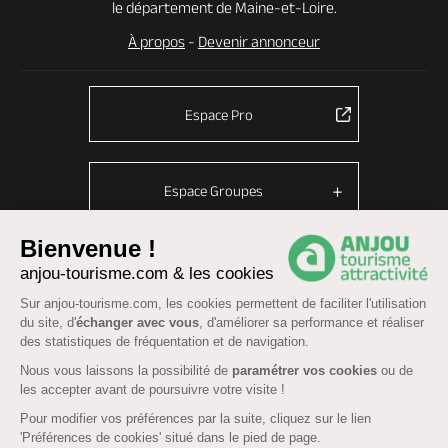
le département de Maine-et-Loire.
À propos
-
Devenir annonceur
Espace Pro
Espace Groupes
Bienvenue !
anjou-tourisme.com & les cookies
© Anjou tourisme 2026 -
Plan du site
-
Fonctionnement du site
Sur anjou-tourisme.com, les cookies permettent de faciliter l'utilisation
Mentions légales
-
Données personnelles
-
Cookies
du site, d'
échanger avec vous
, d'améliorer sa performance et réaliser
CGU Réservation
-
Accessibilité : partiellement conforme
des statistiques de fréquentation et de navigation.
Nous vous laissons la possibilité de
paramétrer vos cookies
ou de
les accepter avant de poursuivre votre visite !
Pour modifier vos préférences par la suite, cliquez sur le lien
'Préférences de cookies' situé dans le pied de page.