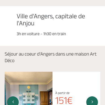
Billetterie en ligne
Ville d'Angers, capitale de
l'Anjou
3h en voiture - 1h30 en train
Brochures & Cartes
Offices de tourisme
Comment venir ?
Ecrivez-nous
Séjour au coeur d'Angers dans une maison Art
Déco
À partir de
151€