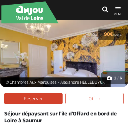
MENU
Découvrir
90€
/pers.
À voir, à faire
Agenda
1 / 6
M ANT 3 -
© Chambres Aux Marquises - Alexandre HELLEBUYCK
Dormir, manger
Réserver
Offrir
Séjour dépaysant sur l'ile d'Offard en bord de
Séjours, cadeaux
Loire à Saumur