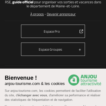
RSE,
guide officiel
pour organiser vos sorties et vacances dans
le département de Maine-et-Loire.
À propos
-
Devenir annonceur
Espace Pro
Espace Groupes
© Anjou tourisme 2026 -
Plan du site
-
Fonctionnement du site
Bienvenue !
Mentions légales
-
Données personnelles
-
Cookies
anjou-tourisme.com & les cookies
CGU Réservation
-
Accessibilité : partiellement conforme
Sur anjou-tourisme.com, les cookies permettent de faciliter l'utilisation
du site, d'
échanger avec vous
, d'améliorer sa performance et réaliser
des statistiques de fréquentation et de navigation.