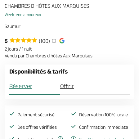
Billetterie en ligne
CHAMBRES D'HÔTES AUX MARQUISES
Week-end amoureux
Saumur
5
(100)
Brochures & Cartes
Offices de tourisme
Comment venir ?
Ecrivez-nous
2 jours / 1 nuit
Vendu par
Chambres d'hôtes Aux Marquises
Disponibilités & tarifs
Réserver
Offrir
Paiement sécurisé
Réservation 100% locale
Des offres vérifiées
Confirmation immédiate