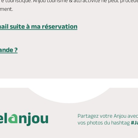
e touristique. Anjou tourisme & attractivité ne peut procéd
ement.
ail suite à ma réservation
ande ?
Partagez votre Anjou ave
vos photos du hashtag
#J