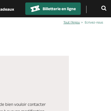
Billetterie en ligne
 cadeaux
Tout l’Anjou
Ecrivez-nous
 de bien vouloir contacter