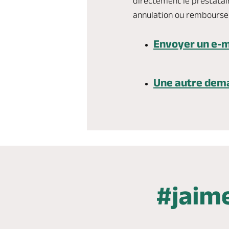
directement le prestatair
annulation ou rembours
Envoyer un e-m
Une autre dem