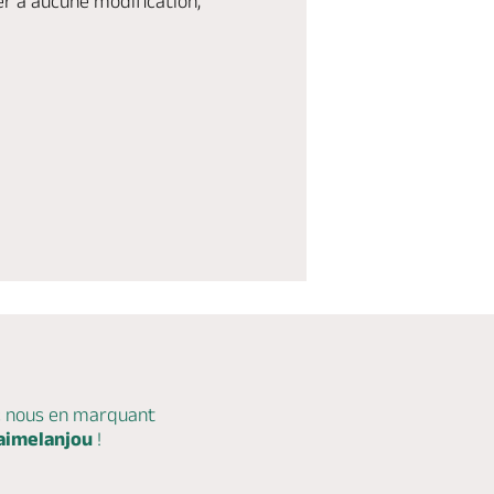
er à aucune modification,
c nous en marquant
aimelanjou
!