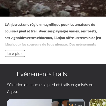
Brochures & Cartes
Offices de tourisme
Comment venir ?
Ecrivez-nous
L’Anjou est une région magnifique pour les amateurs de
course à pied et trail
. Avec ses paysages variés, ses forêts,
ses vignobles et ses châteaux, l’Anjou offre un terrain de jeu
idéal pour les coureurs de tous niveaux. Des événements
trails sont organisés tout au long de l’année, comme
Lire plus
ANJOU'R & NUIT au coeur du vignoble angevin en octobre.
Découvrez également Saumur,
station de trail
.
Evénements trails
Sélection de courses à pied et trails organisés en
Anjou.
5€
/ pers.