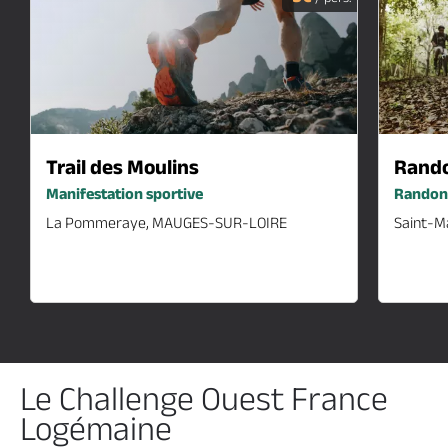
23
Trail des Moulins
Rando
août
Manifestation sportive
Randonn
2026
La Pommeraye, MAUGES-SUR-LOIRE
Saint-M
23
août
2026
Le Challenge Ouest France
Logémaine