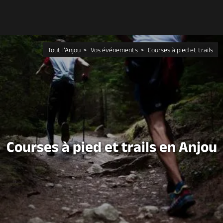
Découvrir
Tout l’Anjou
Vos événements
Courses à pied et trails
À voir, à faire
Agenda
Dormir, manger
Courses à pied et trails en Anjou
Séjours, cadeaux
Billetterie en ligne