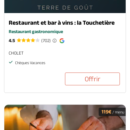
Restaurant et bar à vins : la Touchetière
Restaurant gastronomique
4.5
(702)
CHOLET
Chèques Vacances
Offrir
119€
/ menu