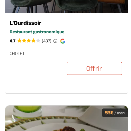
L'Ourdissoir
Restaurant gastronomique
4.7
(437)
CHOLET
Offrir
53€
/ menu