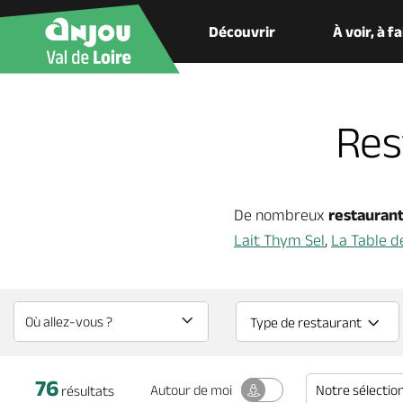
Découvrir
À voir, à f
Res
De nombreux
restauran
Lait Thym Sel
,
La Table d
Type de restaurant
76
Notre sélectio
Autour
de moi
résultats