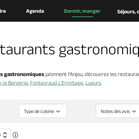
aire
Agenda
Dormir, manger
Séjours,
taurants gastronomi
ts gastronomiques
jalonnent l’Anjou, découvrez les restauran
e la Bergerie
,
Fontevraud L'Ermitage
,
Lueurs
.
Type de cuisine
Notes des avis
n