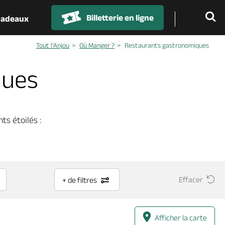
Billetterie en ligne
 cadeaux
Tout l’Anjou
Où Manger ?
Restaurants gastronomiques
ques
ts étoilés :
Effacer
+ de filtres
Afficher la carte