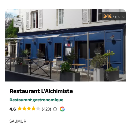
34€
/ menu
Restaurant L'Alchimiste
Restaurant gastronomique
4.6
(423)
SAUMUR