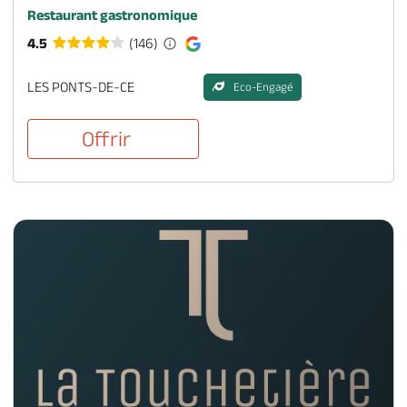
Restaurant gastronomique
4.5
(146)
LES PONTS-DE-CE
Eco-Engagé
Offrir