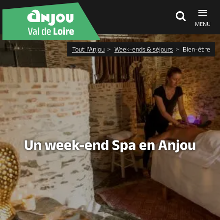
MENU
Tout l’Anjou
Week-ends & séjours
Bien-être
Découvrir
À voir, à faire
Agenda
Un week-end Spa en Anjou
Dormir, manger
Séjours, cadeaux