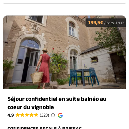
199,5€
/ pers. 1 nuit
Séjour confidentiel en suite balnéo au
coeur du vignoble
4.9
(323)
CONFIDENCES ESCALE À BRISSAC