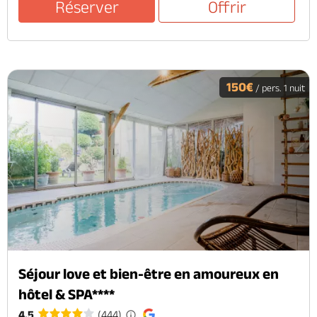
Réserver
Offrir
150€
/ pers. 1 nuit
Séjour love et bien-être en amoureux en
hôtel & SPA****
4.5
(444)