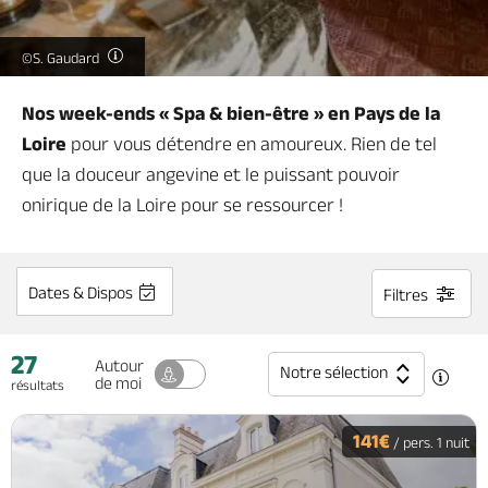
Billetterie en ligne
©S. Gaudard
Nos week-ends « Spa & bien-être » en Pays de la
Loire
pour vous détendre en amoureux. Rien de tel
Brochures & Cartes
Offices de tourisme
Comment venir ?
Ecrivez-nous
que la douceur angevine et le puissant pouvoir
onirique de la Loire pour se ressourcer !
Dates & Dispos
Filtres
27
Autour
Notre sélection
de moi
résultats
141€
/ pers. 1 nuit