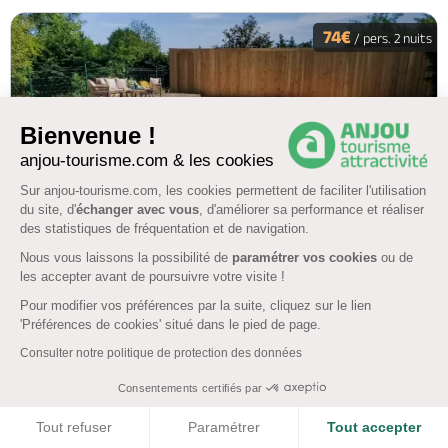
74€
/ pers. 2 nuits
Bienvenue !
anjou-tourisme.com & les cookies
Sur anjou-tourisme.com, les cookies permettent de faciliter l'utilisation
du site, d'
échanger avec vous
, d'améliorer sa performance et réaliser
des statistiques de fréquentation et de navigation.
Nous vous laissons la possibilité de
paramétrer vos cookies
ou de
les accepter avant de poursuivre votre visite !
Séjour en tribu avec piscine et spa à 15
Pour modifier vos préférences par la suite, cliquez sur le lien
'Préférences de cookies' situé dans le pied de page.
minutes de Saumur
Consulter notre politique de protection des données
4.9
(37)
Consentements certifiés par
BULLES DE LOIRE ET FÔRET
COOKIES
Tout refuser
Paramétrer
Tout accepter
La Breille-Les-Pins, LA BREILLE-LES-PINS