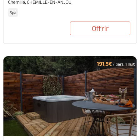
Chemillé, CHEMILLE-EN-ANJOU
Spa
Offrir
191,5€
/ pers. 1 nuit