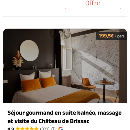
Offrir
199,5€
/ pers.
Séjour gourmand en suite balnéo, massage
et visite du Château de Brissac
4.9
(323)