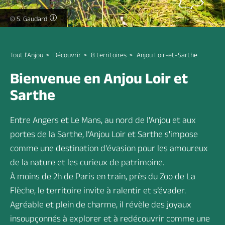
Rivière Le Loir à Durtal -
© S. Gaudard
Brochures & cartes
Nous contacter
Toute la billetterie
Tout l’Anjou
Découvrir
8 territoires
Anjou Loir-et-Sarthe
Bienvenue en Anjou Loir et
Venir et se déplacer en
Sarthe
Anjou Loir et Sarthe
Entre Angers et Le Mans, au nord de l'Anjou et aux
portes de la Sarthe, l’Anjou Loir et Sarthe s'impose
Vous êtes ici :
comme une destination d'évasion pour les amoureux
Tout l'Anjou
>
Anjou Loir et Sarthe
de la nature et les curieux de patrimoine.
À moins de 2h de Paris en train, près du Zoo de La
Flèche, le territoire invite à ralentir et s’évader.
Agréable et plein de charme, il révèle des joyaux
insoupçonnés à explorer et à redécouvrir comme une