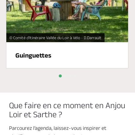
Guinguette du Père Chapuis à Seiches Sur Le Loir -
© Comité d'Itinéraire Vallée du Loir à Vélo - D.Darrault
Guinguettes
Que faire en ce moment en Anjou
Loir et Sarthe ?
Parcourez l’agenda, laissez-vous inspirer et