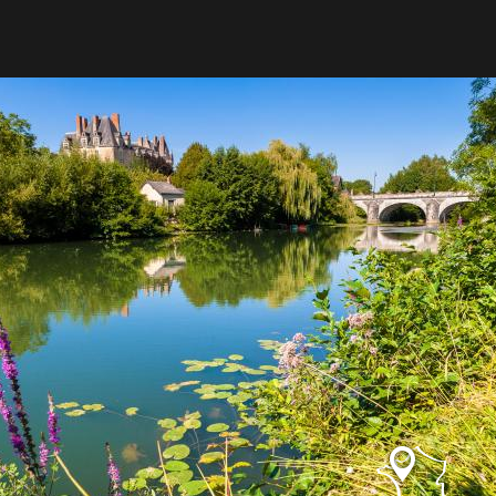
Découvrir
Anjou Loir et Sarthe
A voir, à faire
Anjou Loir et Sarthe
Agenda
Anjou Loir et Sarthe
Dormir, manger
Anjou Loir et Sarthe
Produits locaux, artisanat d'art
Anjou Loir et Sarthe