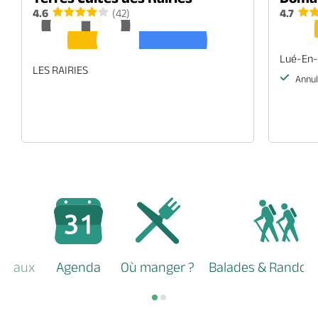
4.6
(42)
4.7
Lué-En-
LES RAIRIES
Annul
locaux
Agenda
Où manger ?
Balades & Randon