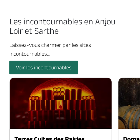
Les incontournables en Anjou
Loir et Sarthe
Laissez-vous charmer par les sites
incontournables...
Voir les incontournables
Terres Cuites des Rairies
Domai