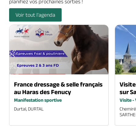
planifiez vos prochaines sorties !
Voir tout l'agenda
08
11
France dressage & selle français
Visit
au Haras des Fenucy
sur S
août
août
2026
2026
Manifestation sportive
Visite -
Durtal, DURTAL
Chemiré
SARTHE