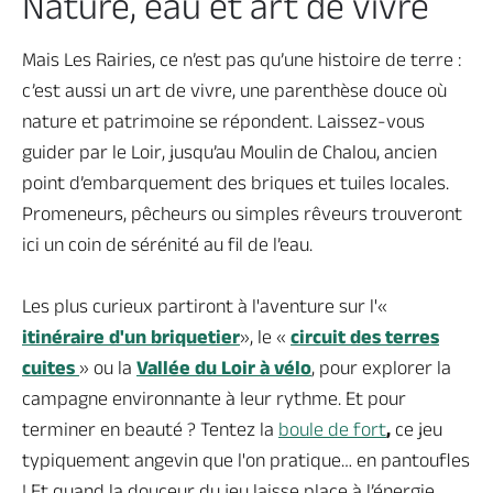
Nature, eau et art de vivre
Mais Les Rairies, ce n’est pas qu’une histoire de terre :
c’est aussi un art de vivre, une parenthèse douce où
nature et patrimoine se répondent. Laissez-vous
guider par le Loir, jusqu’au Moulin de Chalou, ancien
point d’embarquement des briques et tuiles locales.
Promeneurs, pêcheurs ou simples rêveurs trouveront
ici un coin de sérénité au fil de l’eau.
Les plus curieux partiront à l'aventure sur l'«
itinéraire d'un briquetier
», le «
c
ircuit des terres
cuites
» ou la
Vallée du Loir à vélo
, pour explorer la
campagne environnante à leur rythme.
Et pour
terminer en beauté ? Tentez la
boule de fort
,
ce jeu
typiquement angevin que l'on pratique… en pantoufles
!
Et quand la douceur du jeu laisse place à l’énergie,