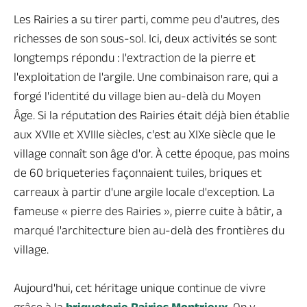
Les Rairies a su tirer parti, comme peu d'autres, des
richesses de son sous-sol. Ici, deux activités se sont
longtemps répondu : l'extraction de la pierre et
l'exploitation de l'argile. Une combinaison rare, qui a
Brochures & cartes
Nous contacter
Toute la billetterie
forgé l'identité du village bien au-delà du Moyen
Âge.
Si la réputation des Rairies était déjà bien établie
aux XVIIe et XVIIIe siècles, c'est au XIXe siècle que le
village connaît son âge d'or. À cette époque, pas moins
Venir et se déplacer en
de 60 briqueteries façonnaient tuiles, briques et
Anjou Loir et Sarthe
carreaux à partir d'une argile locale d'exception. La
fameuse « pierre des Rairies », pierre cuite à bâtir, a
marqué l'architecture bien au-delà des frontières du
Vous êtes ici :
village.
Tout l'Anjou
>
Anjou Loir et Sarthe
Aujourd'hui, cet héritage unique continue de vivre