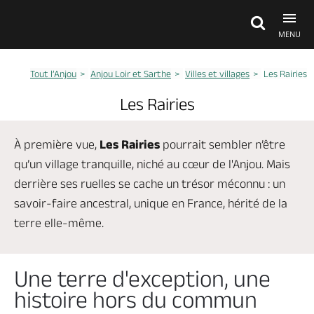
MENU
Tout l’Anjou
Anjou Loir et Sarthe
Villes et villages
Les Rairies
Découvrir
Anjou Loir et Sarthe
Les Rairies
A voir, à faire
À première vue,
Les Rairies
pourrait sembler n’être
Anjou Loir et Sarthe
qu’un village tranquille, niché au cœur de l'Anjou. Mais
derrière ses ruelles se cache un
trésor méconnu
: un
Agenda
Anjou Loir et Sarthe
savoir-faire ancestral, unique en France, hérité de la
terre elle-même.
Dormir, manger
Anjou Loir et Sarthe
Une terre d'exception, une
histoire hors du commun
Produits locaux, artisanat d'art
Anjou Loir et Sarthe