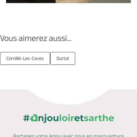
Vous aimerez aussi...
Cornillé-Les-Caves
Durtal
Partagez votre Anjou avec nous en marquant
vos