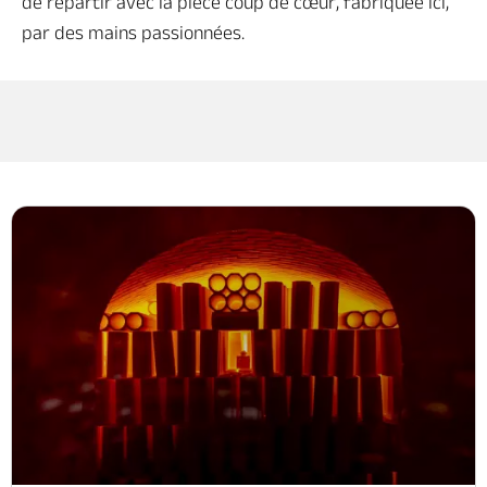
de repartir avec la pièce coup de cœur, fabriquée ici,
par des mains passionnées.
Brochures & cartes
Nous contacter
Toute la billetterie
Venir et se déplacer en
Anjou Loir et Sarthe
Vous êtes ici :
Tout l'Anjou
>
Anjou Loir et Sarthe