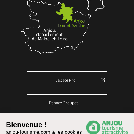
Espace Pro
Espace Groupes
Bienvenue !
© Anjou tourisme 2026 -
Plan du site
anjou-tourisme.com & les cookies