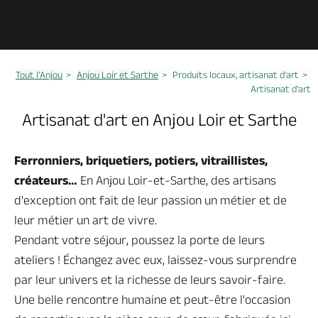
Découvrir
Anjou Loir et Sarthe
Tout l’Anjou
Anjou Loir et Sarthe
Produits locaux, artisanat d'art
A voir, à faire
Artisanat d'art
Anjou Loir et Sarthe
Artisanat d'art en Anjou Loir et Sarthe
Agenda
Anjou Loir et Sarthe
Ferronniers, briquetiers, potiers, vitraillistes,
créateurs…
En Anjou Loir-et-Sarthe, des artisans
Dormir, manger
d'exception ont fait de leur passion un métier et de
Anjou Loir et Sarthe
leur métier un art de vivre.
Pendant votre séjour, poussez la porte de leurs
Produits locaux, artisanat d'art
ateliers ! Échangez avec eux, laissez-vous surprendre
Anjou Loir et Sarthe
par leur univers et la richesse de leurs savoir-faire.
Une belle rencontre humaine et peut-être l'occasion