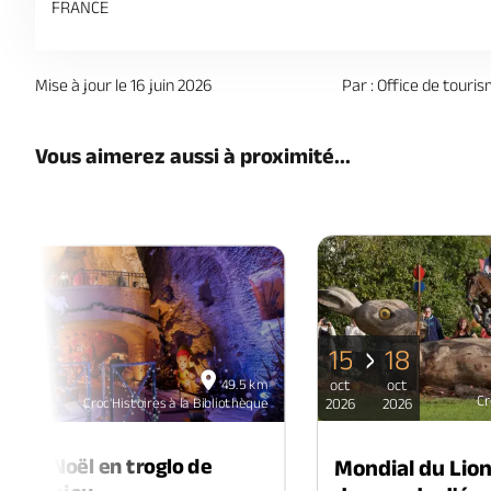
FRANCE
Mise à jour le 16 juin 2026
Par : Office de touri
Vous aimerez aussi à proximité...
15
18
06
49.5 km
oct
oct
déc
Cr
Croc'Histoires à la Bibliothèque
2026
2026
2026
é de Noël en troglo de
Mondial du Lio