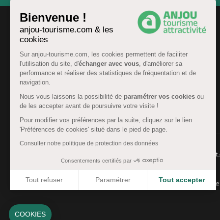
Bienvenue !
anjou-tourisme.com & les
cookies
Sur anjou-tourisme.com, les cookies permettent de faciliter
l'utilisation du site, d'
échanger avec vous
, d'améliorer sa
performance et réaliser des statistiques de fréquentation et de
navigation.
Nous vous laissons la possibilité de
paramétrer vos cookies
ou
de les accepter avant de poursuivre votre visite !
FR
Pour modifier vos préférences par la suite, cliquez sur le lien
'Préférences de cookies' situé dans le pied de page.
Consulter notre politique de protection des données
© Anjou tourisme 2026 -
Plan du site
-
Fonctionnement 
Consentements certifiés par
Mentions légales
-
Données personnelles
-
Cookies
Tout refuser
Paramétrer
Tout accepter
CGU Réservation
-
Accessibilité : partiellement conforme
Axeptio consent
Plateforme de Gestion du Consentement : Personnalisez 
Notre plateforme vous permet d'adapter et de gérer vos 
COOKIES