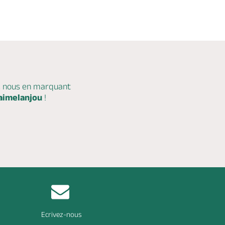
c nous en marquant
aimelanjou
!
Ecrivez-nous