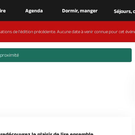
aire
Agenda
Dormir, manger
Séjours,
ations de l'édition précédente. Aucune date à venir connue pour cet évén
 proximité
t redécouvrez le plaisir de lire ensemble