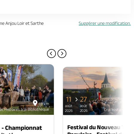
sme Anjou Loir et Sarthe
Suggérer une modification.
PAGE PRÉCÉDENTE
PAGE SUIVANTE
11
27
18 km
août
août
oc'Histoires à la Bibliothèque
Croc'Histoires à l
2026
2026
Festival du Nouveau Thé
n - Championnat