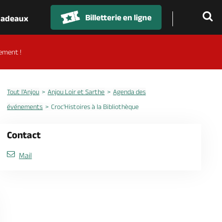
Billetterie en ligne
 cadeaux
ement !
Tout l'Anjou
Anjou Loir et Sarthe
Agenda des
événements
Croc'Histoires à la Bibliothèque
Contact
Mail