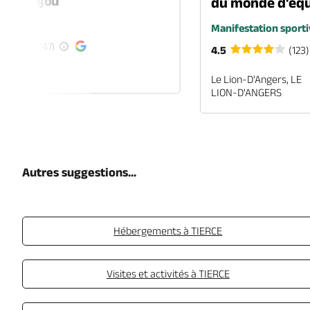
-en-Anjou
du monde d'équ
é
Manifestation sporti
(47)
4.5
(123)
EN-ANJOU
Le Lion-D'Angers, LE
LION-D'ANGERS
Autres suggestions...
Hébergements à TIERCE
Visites et activités à TIERCE