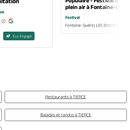
Populaire - Festival de th
itation
plein air à Fontaine-Guéri
ve
Festival
Fontaine-Guérin, LES BOIS D'ANJOU
Eco-Engagé
Restaurants à TIERCE
Balades et randos à TIERCE