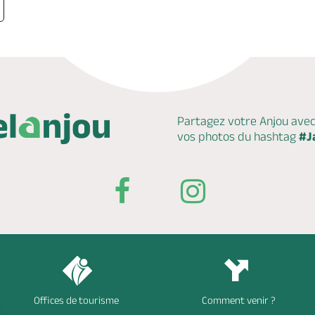
Partagez votre Anjou ave
vos photos du hashtag
#J
Offices de tourisme
Comment venir ?