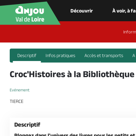
Découvrir
À voir, à f
Inform
Descriptif
Infos pratiques
Accès et transports
A
Croc'Histoires à la Bibliothèque
Evénement
TIERCE
Descriptif
Plongez dans l'univers des livres pour les petits e