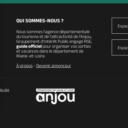
QUI SOMMES-NOUS ?
Espac
Nous sommes l’agence départementale
du tourisme et de l’attractivité de l’Anjou,
Groupement d’Intérêt Public engagé RSE,
guide officiel
pour organiser vos sorties
Espac
et vacances dans le département de
Maine-et-Loire.
À propos
-
Devenir annonceur
du site
vos Options
paramètres de confidentialité, en garantissant la conformit