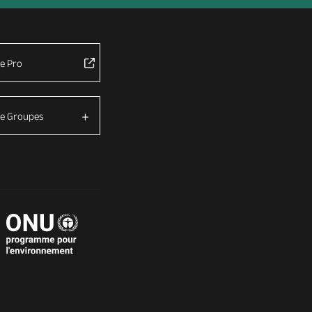
e Pro
e Groupes
é avec les réglementations. Personnalisez vos préférences 