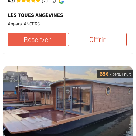
4.9
(70)
LES TOUES ANGEVINES
Angers, ANGERS
Réserver
Offrir
65€
/ pers. 1 nuit