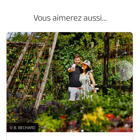
Vous aimerez aussi...
Page
En amoureux -
© B. BECHARD