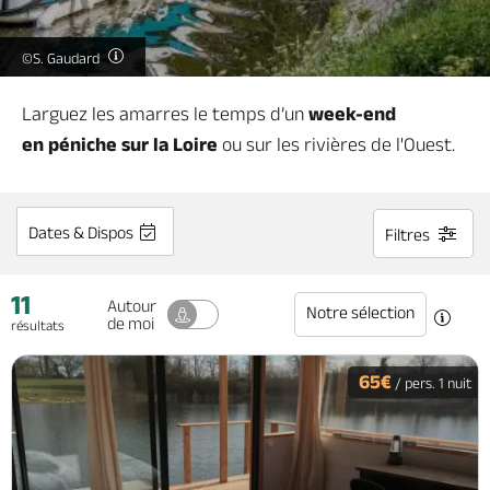
©S. Gaudard
Brochures & Cartes
Offices de tourisme
Comment venir ?
Ecrivez-nous
Larguez les amarres le temps d’un
week-end
en péniche sur la Loire
ou sur les rivières de l'Ouest.
Dates & Dispos
Filtres
11
Autour
Notre sélection
de moi
résultats
65€
/ pers. 1 nuit