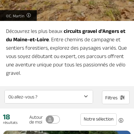
Billetterie en ligne
©C. Martin
Découvrez les plus beaux
circuits gravel d'Angers et
du Maine-et-Loire
. Entre chemins de campagne et
Brochures & Cartes
Offices de tourisme
Comment venir ?
Ecrivez-nous
sentiers forestiers, explorez des paysages variés. Que
vous soyez débutant ou expert, ces parcours offrent
une aventure unique pour tous les passionnés de vélo
gravel.
Filtres
18
Autour
Notre sélection
de moi
résultats