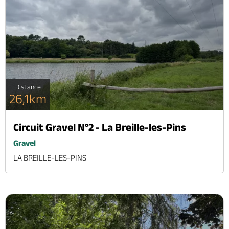
Distance
26,1km
Circuit Gravel N°2 - La Breille-les-Pins
Gravel
LA BREILLE-LES-PINS