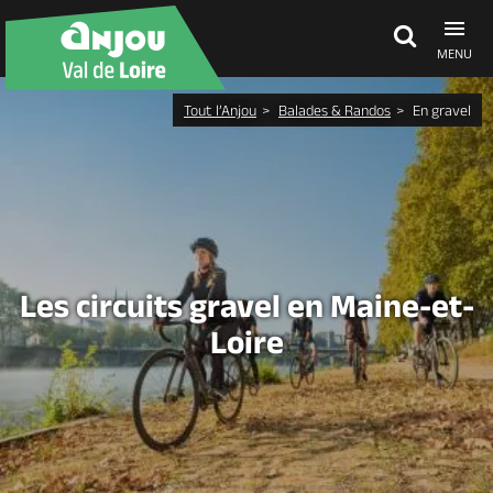
MENU
Tout l’Anjou
Balades & Randos
En gravel
Découvrir
À voir, à faire
Agenda
Les circuits gravel en Maine-et-
Loire
Dormir, manger
Séjours, cadeaux