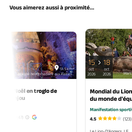
Vous aimerez aussi à proximité...
15
18
06
51.5 km
oct
oct
déc
Marc
Marché hebdomadaire aux Rairies
2026
2026
2026
é de Noël en troglo de
Mondial du Lio
-en-Anjou
du monde d'équ
é
Manifestation sporti
(47)
4.5
(123)
EN-ANJOU
Le Lion-D'Angers, LE