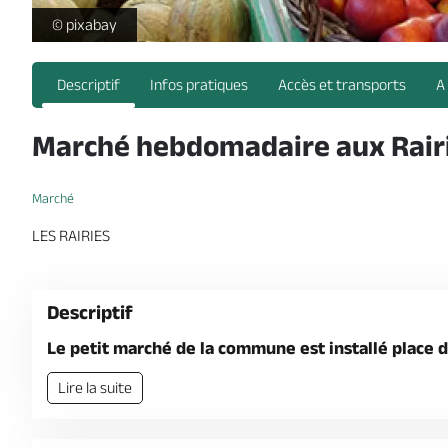
marché hebdomadaire -
© pixabay
Descriptif
Infos pratiques
Accès et transports
A
Marché hebdomadaire aux Rair
Marché
LES RAIRIES
Descriptif
Le petit marché de la commune est installé place d
Lire la suite