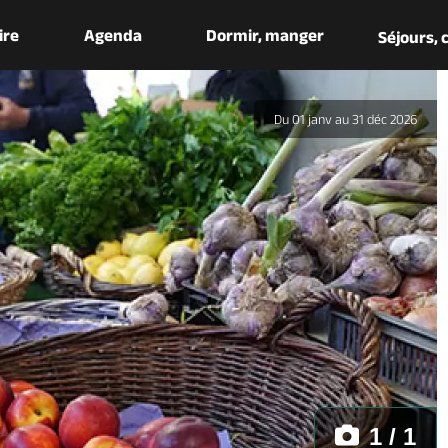
aire
Agenda
Dormir, manger
Séjours,
Du 01 janv au 31 déc 2026
1 / 1