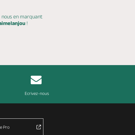
c nous en marquant
aimelanjou
!
Ecrivez-nous
e Pro