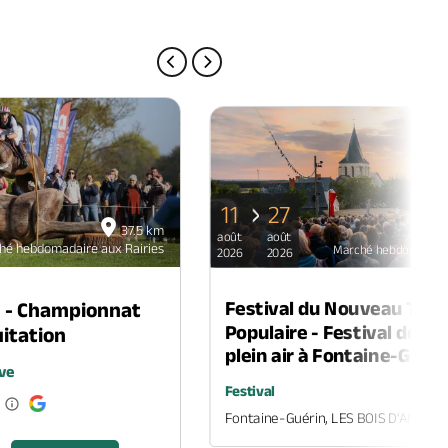
PAGE PRÉCÉDENTE
PAGE SUIVANTE
11
27
37.5 km
août
août
hé hebdomadaire aux Rairies
Marché hebdomadaire
2026
2026
Festival du Nouveau Thé
n - Championnat
Populaire - Festival de th
itation
plein air à Fontaine-Guéri
ve
Festival
Fontaine-Guérin, LES BOIS D'ANJOU