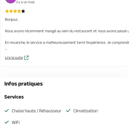
il y a un mois
Bonjour,
Nous avons récemment mangé au sein du restaurant et nous avons passé un bo
En revanche, le service a malheureusement terni l’expérience. Je comprends q
Un autre serveur faisait de son mieux pour rattraper la situation, mais il se
Lire la suite
C’est dommage, car la cuisine est vraiment à la hauteur. Avec un service mie
Infos pratiques
Services
Chaise haute / Réhausseur
Climatisation
WiFi