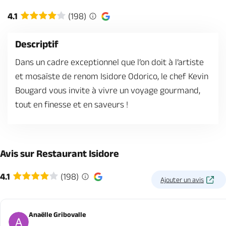
Billetterie en ligne
4.1
(198)
Descriptif
Dans un cadre exceptionnel que l’on doit à l’artiste
et mosaïste de renom Isidore Odorico, le chef Kevin
Brochures & Cartes
Offices de tourisme
Comment venir ?
Ecrivez-nous
Bougard vous invite à vivre un voyage gourmand,
tout en finesse et en saveurs !
Avis sur Restaurant Isidore
4.1
(198)
Ajouter un avis
Anaëlle Gribovalle