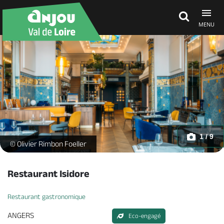
MENU
Découvrir
À voir, à faire
Agenda
1 / 9
-
© Olivier Rimbon Foeller
Dormir, manger
Restaurant Isidore
Restaurant gastronomique
Séjours, cadeaux
ANGERS
Eco-engagé