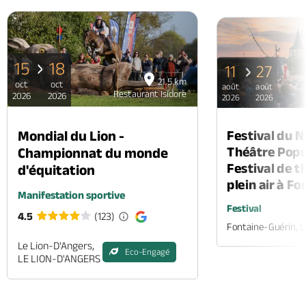
PAGE
P
15
18
11
27
21.5 km
oct
oct
août
août
Restaurant Isidore
2026
2026
2026
2026
Mondial du Lion -
Festival du 
Théâtre Popul
Championnat du monde
Festival de t
d'équitation
plein air à F
Manifestation sportive
Festival
4.5
(123)
Fontaine-Guérin, 
Le Lion-D'Angers,
Eco-Engagé
LE LION-D'ANGERS