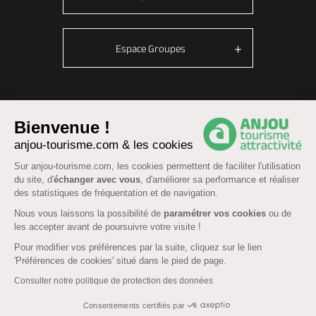
Espace Groupes
© Anjou tourisme 2026 -
Plan du site
-
Fonctionnement du site
Bienvenue !
Mentions légales
-
Données personnelles
-
Cookies
anjou-tourisme.com & les cookies
CGU Réservation
-
Accessibilité : partiellement conforme
Sur anjou-tourisme.com, les cookies permettent de faciliter l'utilisation
du site, d'
échanger avec vous
, d'améliorer sa performance et réaliser
des statistiques de fréquentation et de navigation.
Nous vous laissons la possibilité de
paramétrer vos cookies
ou de
les accepter avant de poursuivre votre visite !
Pour modifier vos préférences par la suite, cliquez sur le lien
'Préférences de cookies' situé dans le pied de page.
Consulter notre politique de protection des données
Consentements certifiés par