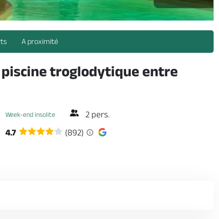
rts
A proximité
 piscine troglodytique entre
2 pers.
Week-end insolite
4.7
(892)