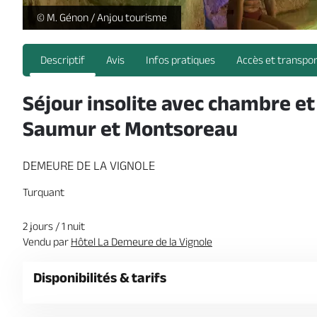
Demeure_de_la_Vignole -
© M. Génon / Anjou tourisme
Descriptif
Avis
Infos pratiques
Accès et transpo
Séjour insolite avec chambre et
Saumur et Montsoreau
DEMEURE DE LA VIGNOLE
Turquant
2 jours / 1 nuit
Vendu par
Hôtel La Demeure de la Vignole
Disponibilités & tarifs