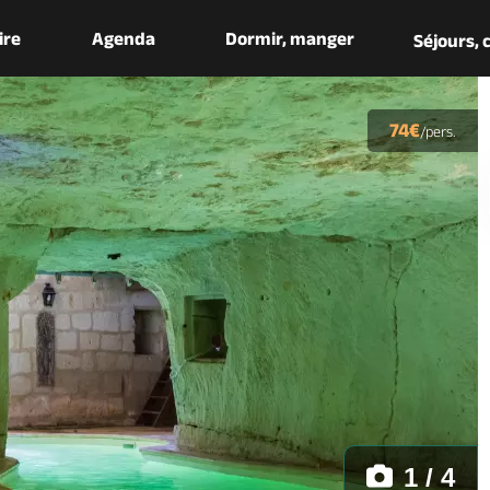
aire
Agenda
Dormir, manger
Séjours,
74€
/pers.
1 / 4