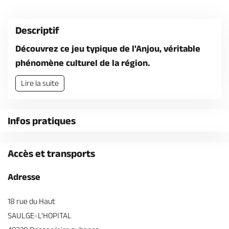
Billetterie en ligne
Descriptif
Découvrez ce jeu typique de l'Anjou, véritable
phénomène culturel de la région.
Brochures & Cartes
Offices de tourisme
Comment venir ?
Ecrivez-nous
Lire la suite
Infos pratiques
Accès et transports
Adresse
18 rue du Haut
SAULGE-L'HOPITAL