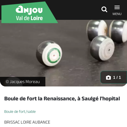
MENU
Découvrir
À voir, à faire
Agenda
1 / 1
bouledefort-jacquesmoreau-49-1305116 -
© Jacques Moreau
Dormir, manger
Boule de fort la Renaissance, à Saulgé l'hopital
Boule de fort/sable
Séjours, cadeaux
BRISSAC LOIRE AUBANCE