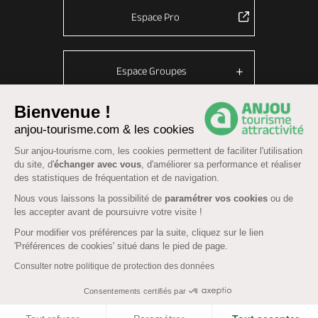
Espace Pro
Espace Groupes
Bienvenue !
anjou-tourisme.com & les cookies
© Anjou tourisme 2026 -
Plan du site
-
Fonctionnement du site
Sur anjou-tourisme.com, les cookies permettent de faciliter l'utilisation
Mentions légales
-
Données personnelles
-
Cookies
du site, d'
échanger avec vous
, d'améliorer sa performance et réaliser
CGU Réservation
-
Accessibilité : partiellement conforme
des statistiques de fréquentation et de navigation.
Nous vous laissons la possibilité de
paramétrer vos cookies
ou de
les accepter avant de poursuivre votre visite !
Pour modifier vos préférences par la suite, cliquez sur le lien
'Préférences de cookies' situé dans le pied de page.
Consulter notre politique de protection des données
Consentements certifiés par
COOKIES