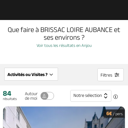
Découvrir
Que faire à BRISSAC LOIRE AUBANCE et
À voir, à faire
ses environs ?
Voir tous les résultats en Anjou
Agenda
Dormir, manger
Activités ou Visites ?
Filtres
84
Séjours, cadeaux
Autour
Notre sélection
de moi
résultats
Billetterie en ligne
6€
/ pers.