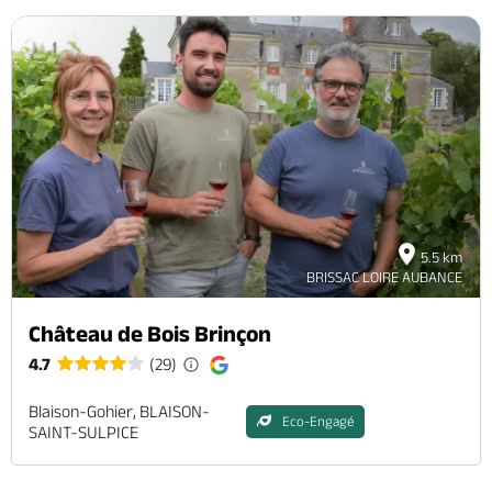
5.5 km
BRISSAC LOIRE AUBANCE
Château de Bois Brinçon
4.7
(29)
Blaison-Gohier, BLAISON-
Eco-Engagé
SAINT-SULPICE