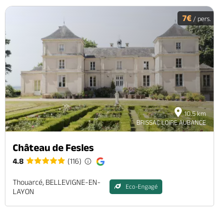
7€
/ pers.
10.5 km
BRISSAC LOIRE AUBANCE
Château de Fesles
4.8
(116)
Thouarcé, BELLEVIGNE-EN-
Eco-Engagé
LAYON