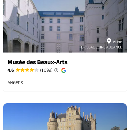
Brochures & Cartes
Offices de tourisme
Comment venir ?
Ecrivez-nous
15 km
BRISSAC LOIRE AUBANCE
Musée des Beaux-Arts
4.6
(1 099)
ANGERS