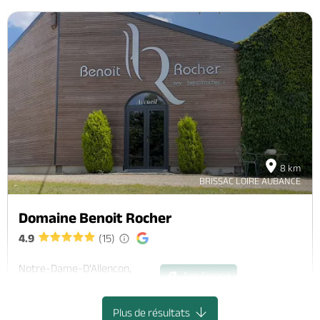
8 km
BRISSAC LOIRE AUBANCE
Domaine Benoit Rocher
4.9
(15)
Notre-Dame-D'Allencon,
Eco-Engagé
TERRANJOU
Plus de résultats