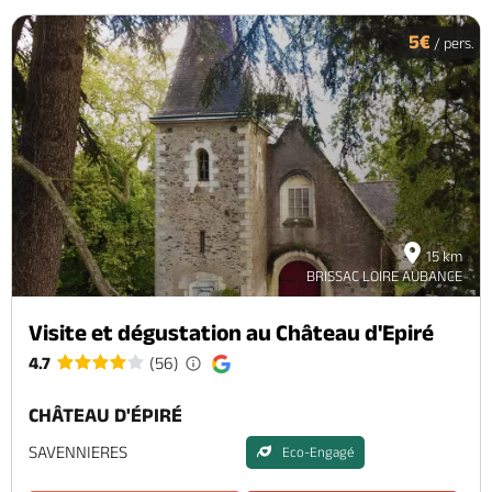
5€
/ pers.
15 km
BRISSAC LOIRE AUBANCE
Visite et dégustation au Château d'Epiré
4.7
(56)
CHÂTEAU D'ÉPIRÉ
SAVENNIERES
Eco-Engagé