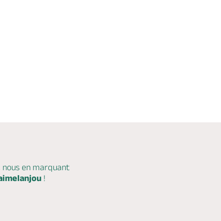
âtre
Nuit au Jardin Camifolia
éâtre en
Stage - Atelier
n
Chemillé, CHEMILLE-EN-ANJOU
Chèques Vacances
Réserver
c nous en marquant
aimelanjou
!