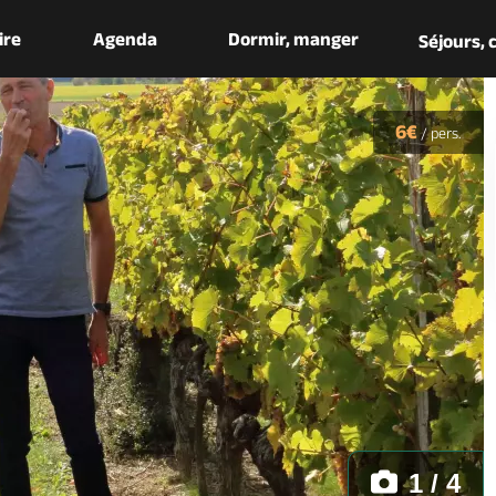
aire
Agenda
Dormir, manger
Séjours,
6€
/
pers.
1 / 4