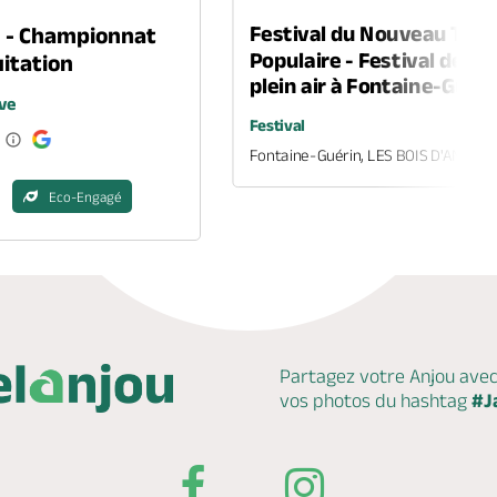
Festival du Nouveau Thé
n - Championnat
Populaire - Festival de th
itation
plein air à Fontaine-Guéri
ve
Festival
Fontaine-Guérin, LES BOIS D'ANJOU
Eco-Engagé
Partagez votre Anjou ave
vos photos du hashtag
#J