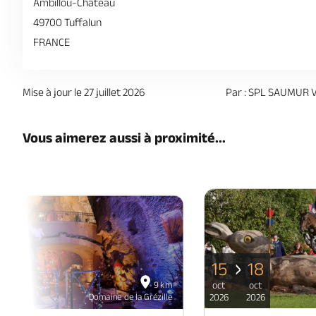
Ambillou-Château
49700 Tuffalun
FRANCE
Mise à jour le 27 juillet 2026
Par : SPL SAUMUR 
Vous aimerez aussi à proximité...
15
18
06
9 km
oct
oct
déc
Domaine de la Grézille
2026
2026
2026