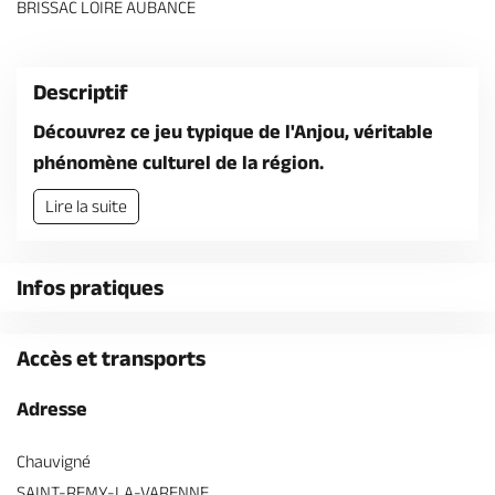
BRISSAC LOIRE AUBANCE
Billetterie en ligne
Descriptif
Découvrez ce jeu typique de l'Anjou, véritable
phénomène culturel de la région.
Brochures & Cartes
Offices de tourisme
Comment venir ?
Ecrivez-nous
Lire la suite
Infos pratiques
Accès et transports
Adresse
Chauvigné
SAINT-REMY-LA-VARENNE