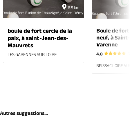
8.5 km
Boule de fort l'Union de Chauvigné, à Saint-Rémy-la-Varenne
Boule de fort l'Union d
Boule de fort
boule de fort cercle de la
neuf, à Sain
paix, à saint-Jean-des-
Varenne
Mauvrets
4.8
(
LES GARENNES SUR LOIRE
BRISSAC LOIRE A
Autres suggestions...