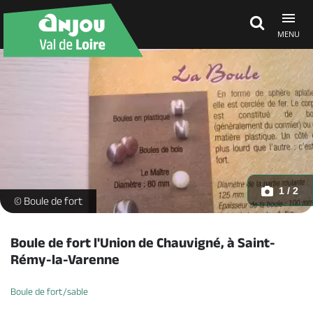
MENU
Découvrir
À voir, à faire
Agenda
1 / 2
boule-de-fort-1165714 -
© Boule de fort
Dormir, manger
Boule de fort l'Union de Chauvigné, à Saint-
Rémy-la-Varenne
Séjours, cadeaux
Boule de fort/sable